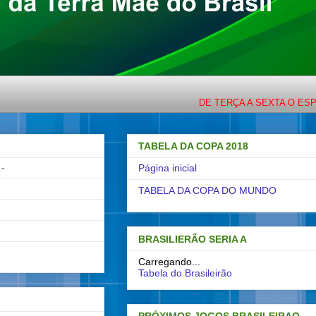
DE TERÇA A SEXTA O ESPORTE C
TABELA DA COPA 2018
-
Página inicial
TABELA DA COPA DO MUNDO
BRASILIERÃO SERIA A
Carregando...
Tabela do Brasileirão