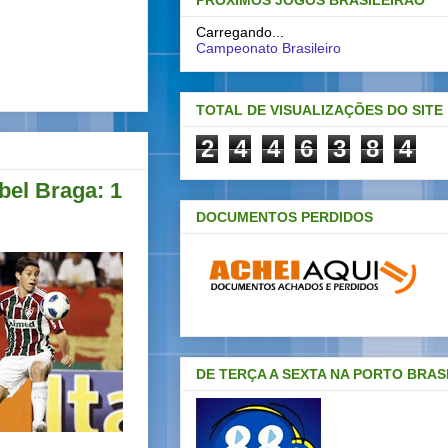
PRÓXIMOS JOGOS BRASILEIRAO
Carregando...
Campeonato Brasileiro
TOTAL DE VISUALIZAÇÕES DO SITE
2
4
4
6
3
8
4
bel Braga: 1
DOCUMENTOS PERDIDOS
DE TERÇA A SEXTA NA PORTO BRAS