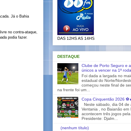
acada. Já o Bahia
ivre no contra-ataque,
ada podia fazer.
DAS 12HS AS 14HS
DESTAQUE
Clube de Porto Seguro e a
únicos a vencer na 1ª rod
Foi dada a largada no ma
estadual do Norte/Nordes
começou neste final de s
na frente foi um...
Copa Cinquentão 2026 ⚽
Neste sábado, dia 04 de a
Ventania , no Baianão em 
acontecem três jogos pela
Presidente: Djalm...
(nenhum título)