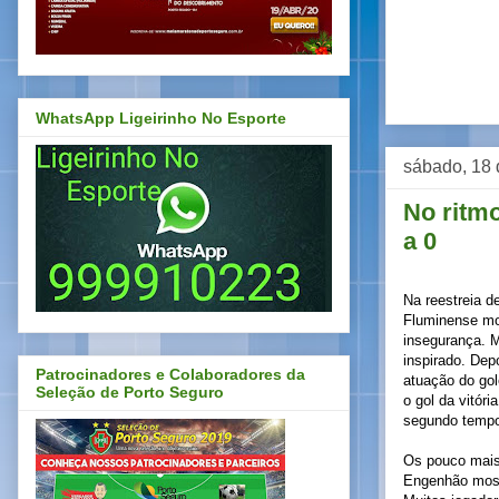
WhatsApp Ligeirinho No Esporte
sábado, 18 
No ritm
a 0
Na reestreia de
Fluminense mo
insegurança. M
inspirado. Dep
Patrocinadores e Colaboradores da
atuação do gol
Seleção de Porto Seguro
o gol da vitóri
segundo tempo,
Os pouco mais 
Engenhão most