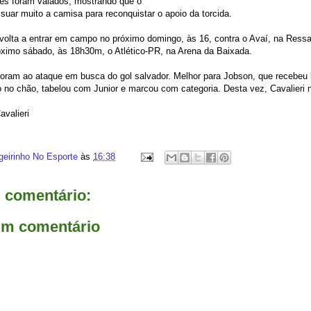
res foram vaiados, mostrando que o
e suar muito a camisa para reconquistar o apoio da torcida.
volta a entrar em campo no próximo domingo, às 16, contra o Avaí, na Ress
óximo sábado, às 18h30m, o Atlético-PR, na Arena da Baixada.
foram ao ataque em busca do gol salvador. Melhor para Jobson, que recebeu l
 no chão, tabelou com Junior e marcou com categoria. Desta vez, Cavalieri n
avalieri
geirinho No Esporte
às
16:38
comentário:
um comentário