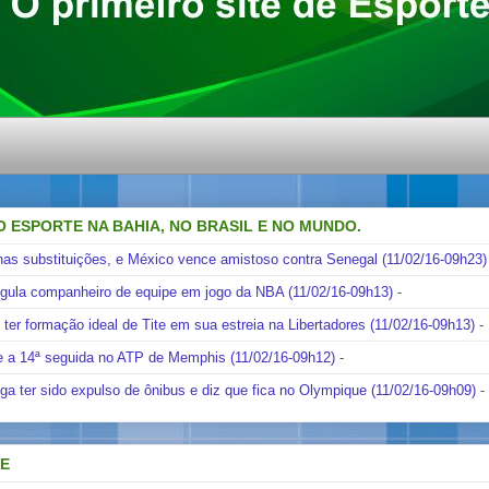
O ESPORTE NA BAHIA, NO BRASIL E NO MUNDO.
nas substituições, e México vence amistoso contra Senegal (11/02/16-09h23)
ngula companheiro de equipe em jogo da NBA (11/02/16-09h13)
-
i ter formação ideal de Tite em sua estreia na Libertadores (11/02/16-09h13)
-
e a 14ª seguida no ATP de Memphis (11/02/16-09h12)
-
ga ter sido expulso de ônibus e diz que fica no Olympique (11/02/16-09h09)
-
DE