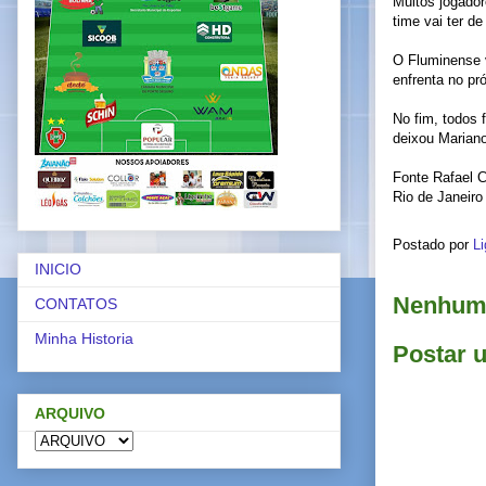
Muitos jogado
time vai ter d
O Fluminense 
enfrenta no pr
No fim, todos 
deixou Mariano
Fonte Rafael C
Rio de Janeiro
Postado por
Li
INICIO
Nenhum 
CONTATOS
Minha Historia
Postar 
ARQUIVO