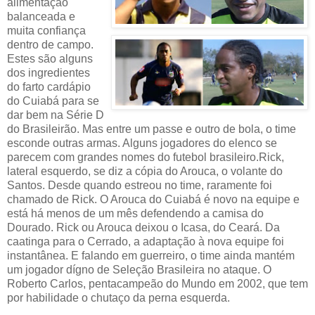
alimentação
balanceada e
muita confiança
dentro de campo.
Estes são alguns
dos ingredientes
do farto cardápio
do Cuiabá para se
dar bem na Série D
do Brasileirão. Mas entre um passe e outro de bola, o time
esconde outras armas. Alguns jogadores do elenco se
parecem com grandes nomes do futebol brasileiro.Rick,
lateral esquerdo, se diz a cópia do Arouca, o volante do
Santos. Desde quando estreou no time, raramente foi
chamado de Rick. O Arouca do Cuiabá é novo na equipe e
está há menos de um mês defendendo a camisa do
Dourado. Rick ou Arouca deixou o Icasa, do Ceará. Da
caatinga para o Cerrado, a adaptação à nova equipe foi
instantânea. E falando em guerreiro, o time ainda mantém
um jogador dígno de Seleção Brasileira no ataque. O
Roberto Carlos, pentacampeão do Mundo em 2002, que tem
por habilidade o chutaço da perna esquerda.