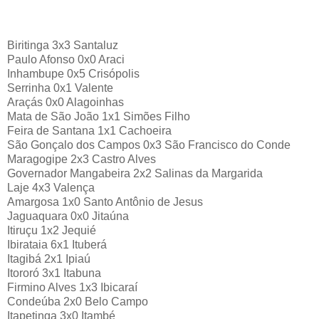
Biritinga 3x3 Santaluz
Paulo Afonso 0x0 Araci
Inhambupe 0x5 Crisópolis
Serrinha 0x1 Valente
Araçás 0x0 Alagoinhas
Mata de São João 1x1 Simões Filho
Feira de Santana 1x1 Cachoeira
São Gonçalo dos Campos 0x3 São Francisco do Conde
Maragogipe 2x3 Castro Alves
Governador Mangabeira 2x2 Salinas da Margarida
Laje 4x3 Valença
Amargosa 1x0 Santo Antônio de Jesus
Jaguaquara 0x0 Jitaúna
Itiruçu 1x2 Jequié
Ibirataia 6x1 Ituberá
Itagibá 2x1 Ipiaú
Itororó 3x1 Itabuna
Firmino Alves 1x3 Ibicaraí
Condeúba 2x0 Belo Campo
Itapetinga 3x0 Itambé