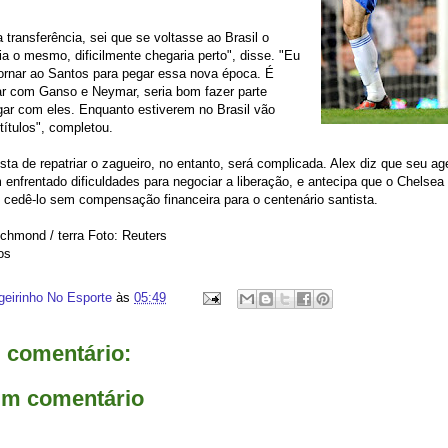
 transferência, sei que se voltasse ao Brasil o
ria o mesmo, dificilmente chegaria perto", disse. "Eu
tornar ao Santos para pegar essa nova época. É
gar com Ganso e Neymar, seria bom fazer parte
gar com eles. Enquanto estiverem no Brasil vão
títulos", completou.
sta de repatriar o zagueiro, no entanto, será complicada. Alex diz que seu ag
m enfrentado dificuldades para negociar a liberação, e antecipa que o Chelsea 
 cedê-lo sem compensação financeira para o centenário santista.
chmond / terra Foto: Reuters
os
geirinho No Esporte
às
05:49
comentário:
um comentário