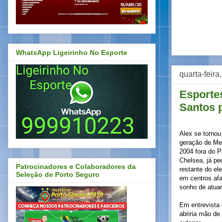
WhatsApp Ligeirinho No Esporte
quarta-feir
Esportes
Santos 
Alex se torno
geração de Men
2004 fora do P
Chelsea, já ped
Patrocinadores e Colaboradores da
restante do ele
Seleção de Porto Seguro
em centros afa
sonho de atua
Em entrevista 
abriria mão de