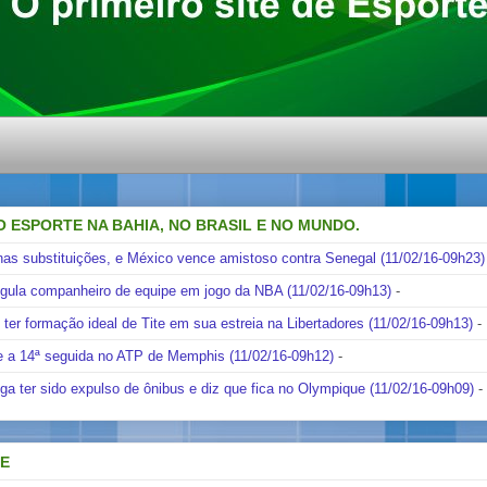
O ESPORTE NA BAHIA, NO BRASIL E NO MUNDO.
nas substituições, e México vence amistoso contra Senegal (11/02/16-09h23)
ngula companheiro de equipe em jogo da NBA (11/02/16-09h13)
-
i ter formação ideal de Tite em sua estreia na Libertadores (11/02/16-09h13)
-
e a 14ª seguida no ATP de Memphis (11/02/16-09h12)
-
ga ter sido expulso de ônibus e diz que fica no Olympique (11/02/16-09h09)
-
DE