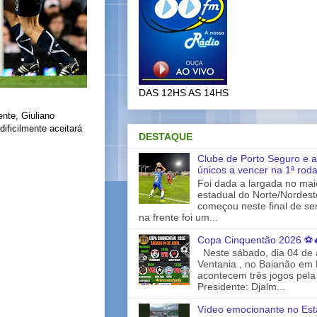
DAS 12HS AS 14HS
ente, Giuliano
dificilmente aceitará
DESTAQUE
Clube de Porto Seguro e a
únicos a vencer na 1ª rod
Foi dada a largada no ma
estadual do Norte/Nordes
começou neste final de s
na frente foi um...
Copa Cinquentão 2026 ⚽
Neste sábado, dia 04 de a
Ventania , no Baianão em 
acontecem três jogos pela
Presidente: Djalm...
Vídeo emocionante no Est