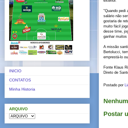
exterior.
"Quando pedi a
salário não se
gostaria de re
muito fácil jo
desse time, jo
ganhar muitos 
A missão santi
Bertolucci, te
emprestá-lo ou
Fonte Klaus Ri
INICIO
Direto de Sant
CONTATOS
Postado por
Li
Minha Historia
Nenhum 
ARQUIVO
Postar 