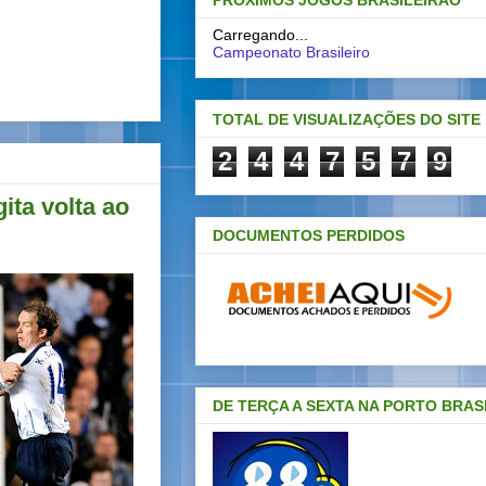
PRÓXIMOS JOGOS BRASILEIRAO
Carregando...
Campeonato Brasileiro
TOTAL DE VISUALIZAÇÕES DO SITE
2
4
4
7
5
7
9
ita volta ao
DOCUMENTOS PERDIDOS
DE TERÇA A SEXTA NA PORTO BRAS