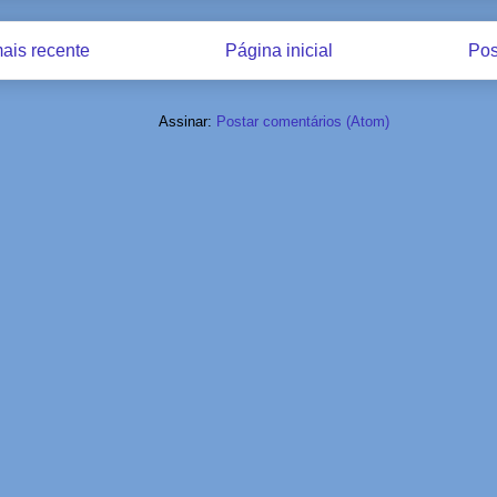
ais recente
Página inicial
Pos
Assinar:
Postar comentários (Atom)