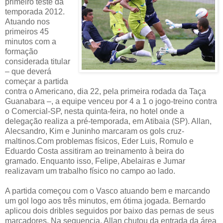
primeiro teste da
temporada 2012.
Atuando nos
primeiros 45
minutos com a
formação
considerada titular
– que deverá
começar a partida
contra o Americano, dia 22, pela primeira rodada da Taça
Guanabara –, a equipe venceu por 4 a 1 o jogo-treino contra
o Comercial-SP, nesta quinta-feira, no hotel onde a
delegação realiza a pré-temporada, em Atibaia (SP). Allan,
Alecsandro, Kim e Juninho marcaram os gols cruz-
maltinos.Com problemas físicos, Eder Luis, Romulo e
Eduardo Costa assitiram ao treinamento à beira do
gramado. Enquanto isso, Felipe, Abelairas e Jumar
realizavam um trabalho físico no campo ao lado.
A partida começou com o Vasco atuando bem e marcando
um gol logo aos três minutos, em ótima jogada. Bernardo
aplicou dois dribles seguidos por baixo das pernas de seus
marcadores. Na sequencia, Allan chutou da entrada da área