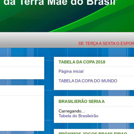
DE TERÇA A SEXTA O ESPORTE COM
TABELA DA COPA 2018
Página inicial
TABELA DA COPA DO MUNDO
BRASILIERÃO SERIA A
Carregando...
Tabela do Brasileirão