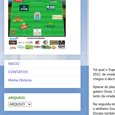
INICIO
Tal qual o Su
CONTATOS
2012: de virad
chegou à décim
Minha Historia
Apesar do pla
goleiro Omar, 
tento da virada
ARQUIVO
Na segunda et
o artilheiro S
Donato também