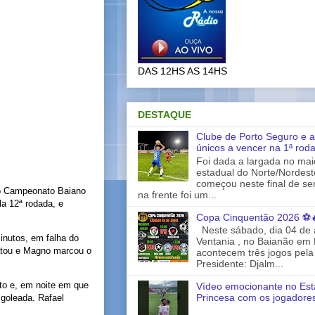
DAS 12HS AS 14HS
DESTAQUE
Clube de Porto Seguro e a
únicos a vencer na 1ª rod
Foi dada a largada no ma
estadual do Norte/Nordes
começou neste final de s
no Campeonato Baiano
na frente foi um...
la 12ª rodada, e
Copa Cinquentão 2026 ⚽
Neste sábado, dia 04 de a
minutos, em falha do
Ventania , no Baianão em 
patou e Magno marcou o
acontecem três jogos pela
Presidente: Djalm...
to e, em noite em que
Vídeo emocionante no Est
Princesa com os jogadores
 goleada. Rafael