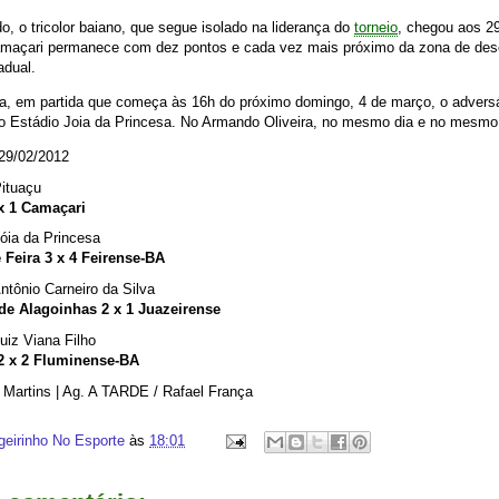
o, o tricolor baiano, que segue isolado na liderança do
torneio
, chegou aos 2
Camaçari permanece com dez pontos e cada vez mais próximo da zona de de
adual.
a, em partida que começa às 16h do próximo domingo, 4 de março, o adversá
no Estádio Joia da Princesa. No Armando Oliveira, no mesmo dia e no mesmo 
 29/02/2012
Pituaçu
x 1 Camaçari
Jóia da Princesa
 Feira 3 x 4 Feirense-BA
ntônio Carneiro da Silva
 de Alagoinhas 2 x 1 Juazeirense
uiz Viana Filho
2 x 2 Fluminense-BA
Martins | Ag. A TARDE / Rafael França
geirinho No Esporte
às
18:01