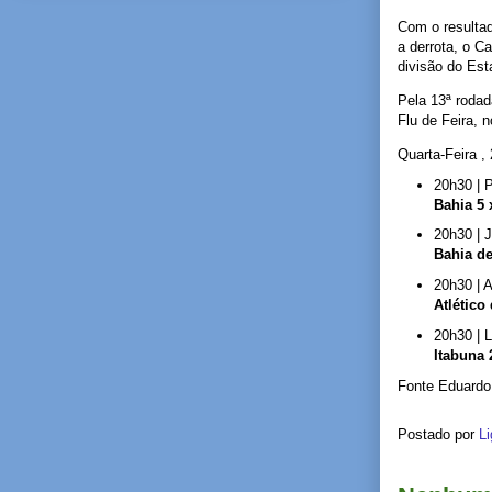
Com o resultad
a derrota, o 
divisão do Est
Pela 13ª rodad
Flu de Feira, 
Quarta-Feira ,
20h30 | 
Bahia 5 
20h30 | 
Bahia de
20h30 | A
Atlético
20h30 | L
Itabuna 
Fonte Eduardo 
Postado por
Li