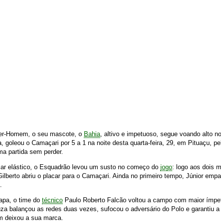
per-Homem, o seu mascote, o
Bahia
, altivo e impetuoso, segue voando alto 
a, goleou o Camaçari por 5 a 1 na noite desta quarta-feira, 29, em Pituaçu, pe
a partida sem perder.
car elástico, o Esquadrão levou um susto no começo do
jogo
: logo aos dois 
Gilberto abriu o placar para o Camaçari. Ainda no primeiro tempo, Júnior em
.
apa, o time do
técnico
Paulo Roberto Falcão voltou a campo com maior ímpe
ouza balançou as redes duas vezes, sufocou o adversário do Polo e garantiu a
 deixou a sua marca.