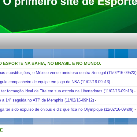
O ESPORTE NA BAHIA, NO BRASIL E NO MUNDO.
nas substituições, e México vence amistoso contra Senegal (11/02/16-09h23)
ngula companheiro de equipe em jogo da NBA (11/02/16-09h13)
-
i ter formação ideal de Tite em sua estreia na Libertadores (11/02/16-09h13)
-
e a 14ª seguida no ATP de Memphis (11/02/16-09h12)
-
ga ter sido expulso de ônibus e diz que fica no Olympique (11/02/16-09h09)
-
DE