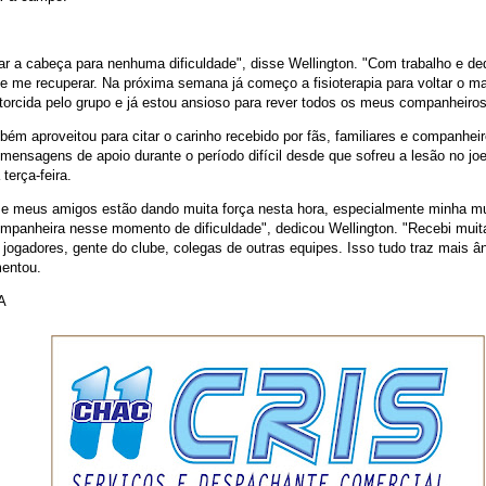
xar a cabeça para nenhuma dificuldade", disse Wellington. "Com trabalho e d
 me recuperar. Na próxima semana já começo a fisioterapia para voltar o ma
 torcida pelo grupo e já estou ansioso para rever todos os meus companheiro
bém aproveitou para citar o carinho recebido por fãs, familiares e companhei
ensagens de apoio durante o período difícil desde que sofreu a lesão no joe
terça-feira.
 e meus amigos estão dando muita força nesta hora, especialmente minha mu
panheira nesse momento de dificuldade", dedicou Wellington. "Recebi muit
ogadores, gente do clube, colegas de outras equipes. Isso tudo traz mais ân
mentou.
A