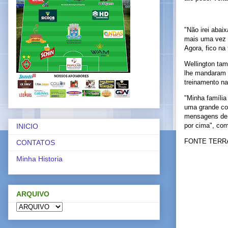
"Não irei abai
mais uma vez e
Agora, fico na
Wellington tam
lhe mandaram m
treinamento na 
"Minha família
uma grande com
mensagens de j
por cima", co
INICIO
FONTE TERR
CONTATOS
Minha Historia
ARQUIVO