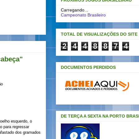
PRÓXIMOS JOGOS BRASILEIRAO
Carregando...
Campeonato Brasileiro
TOTAL DE VISUALIZAÇÕES DO SITE
2
4
4
8
8
7
4
cabeça"
DOCUMENTOS PERDIDOS
DE TERÇA A SEXTA NA PORTO BRAS
joelho esquerdo, o
o para regressar
 afastado dos gramados