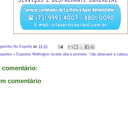
geirinho No Esporte
às
14:15
sportes » Esportes Wellington recebe alta e promete: "não abaixarei a cabeç
comentário:
um comentário