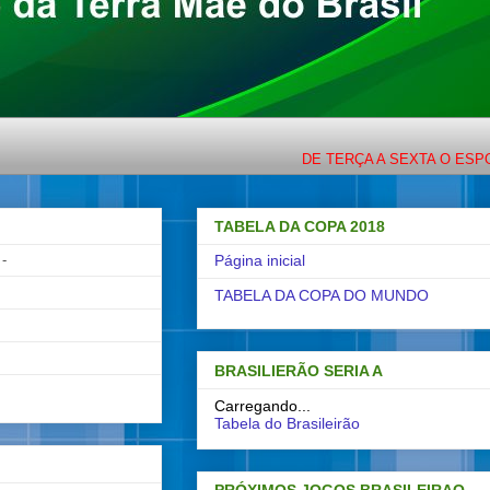
DE TERÇA A SEXTA O ESPORTE C
TABELA DA COPA 2018
-
Página inicial
TABELA DA COPA DO MUNDO
BRASILIERÃO SERIA A
Carregando...
Tabela do Brasileirão