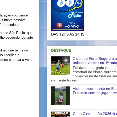
edicação vou vencer
is breve possível.
s", emendou.
ros de São Paulo, que
DAS 12HS AS 14HS
lho esquerdo, durante
DESTAQUE
lher, que tem sido
as ligações e
Clube de Porto Seguro e a
imos para dar a volta
únicos a vencer na 1ª rod
Foi dada a largada no ma
estadual do Norte/Nordes
começou neste final de s
na frente foi um...
Vídeo emocionante no Est
Princesa com os jogadores
Copa Cinquentão 2026 ⚽