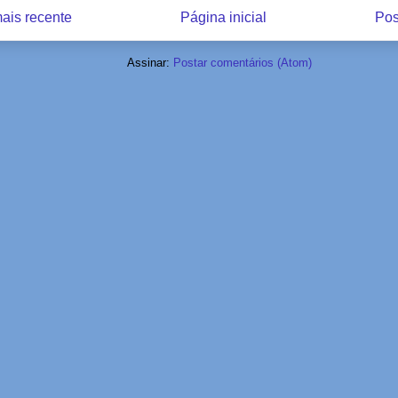
ais recente
Página inicial
Pos
Assinar:
Postar comentários (Atom)