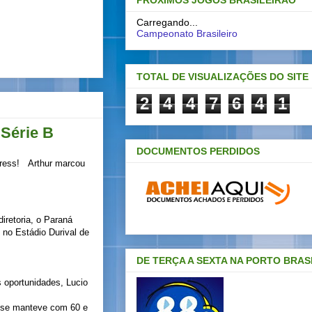
PRÓXIMOS JOGOS BRASILEIRAO
Carregando...
Campeonato Brasileiro
TOTAL DE VISUALIZAÇÕES DO SITE
2
4
4
7
6
4
1
 Série B
DOCUMENTOS PERDIDOS
Arthur marcou
iretoria, o Paraná
, no Estádio Durival de
DE TERÇA A SEXTA NA PORTO BRAS
s oportunidades, Lucio
z, se manteve com 60 e