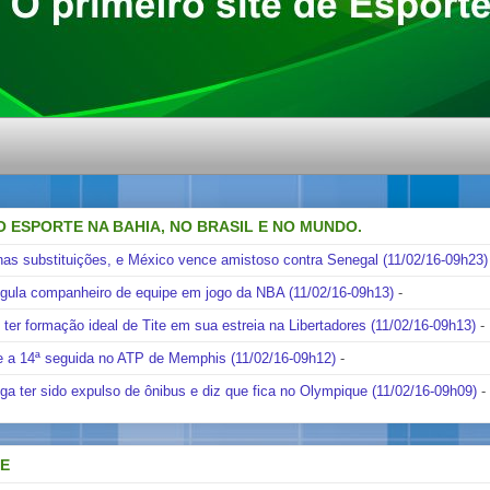
O ESPORTE NA BAHIA, NO BRASIL E NO MUNDO.
nas substituições, e México vence amistoso contra Senegal (11/02/16-09h23)
ngula companheiro de equipe em jogo da NBA (11/02/16-09h13)
-
i ter formação ideal de Tite em sua estreia na Libertadores (11/02/16-09h13)
-
e a 14ª seguida no ATP de Memphis (11/02/16-09h12)
-
ga ter sido expulso de ônibus e diz que fica no Olympique (11/02/16-09h09)
-
DE