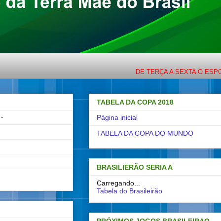
DE TERÇA A SEXTA O ESPORTE C
TABELA DA COPA 2018
-
Página inicial
TABELA DA COPA DO MUNDO
BRASILIERÃO SERIA A
Carregando...
Tabela do Brasileirão