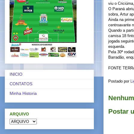
viu o Criciúma
O Paraná abriu
sobra, Artur a
Ainda na prime
centroavante n
Quando a parti
camisa 18 fint
jogada seguint
esquerda.
Pela 30ª rodad
Barradão, enqu
FONTE TERR
INICIO
Postado por
Li
CONTATOS
Minha Historia
Nenhum 
Postar 
ARQUIVO