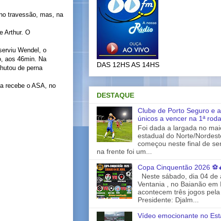
 no travessão, mas, na
e Arthur. O
serviu Wendel, o
o, aos 46min. Na
DAS 12HS AS 14HS
chutou de perna
ria recebe o ASA, no
DESTAQUE
Clube de Porto Seguro e a
únicos a vencer na 1ª rod
Foi dada a largada no ma
estadual do Norte/Nordes
começou neste final de s
na frente foi um...
Copa Cinquentão 2026 ⚽
Neste sábado, dia 04 de a
Ventania , no Baianão em 
acontecem três jogos pela
Presidente: Djalm...
Vídeo emocionante no Est