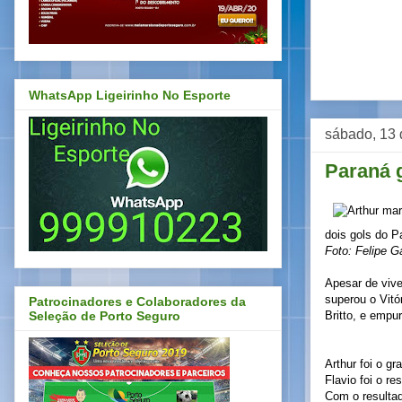
WhatsApp Ligeirinho No Esporte
sábado, 13 
Paraná g
dois gols do P
Foto: Felipe G
Apesar de vive
superou o Vitó
Patrocinadores e Colaboradores da
Britto, e empu
Seleção de Porto Seguro
Arthur foi o g
Flavio foi o r
Com o resultad