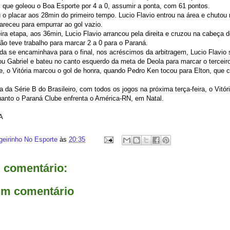
, que goleou o Boa Esporte por 4 a 0, assumir a ponta, com 61 pontos.
 o placar aos 28min do primeiro tempo. Lucio Flavio entrou na área e chutou
pareceu para empurrar ao gol vazio.
ira etapa, aos 36min, Lucio Flavio arrancou pela direita e cruzou na cabeça d
ão teve trabalho para marcar 2 a 0 para o Paraná.
da se encaminhava para o final, nos acréscimos da arbitragem, Lucio Flavio 
ou Gabriel e bateu no canto esquerdo da meta de Deola para marcar o terceir
e, o Vitória marcou o gol de honra, quando Pedro Ken tocou para Elton, que 
a da Série B do Brasileiro, com todos os jogos na próxima terça-feira, o Vitó
anto o Paraná Clube enfrenta o América-RN, em Natal.
A
geirinho No Esporte
às
20:35
comentário:
um comentário