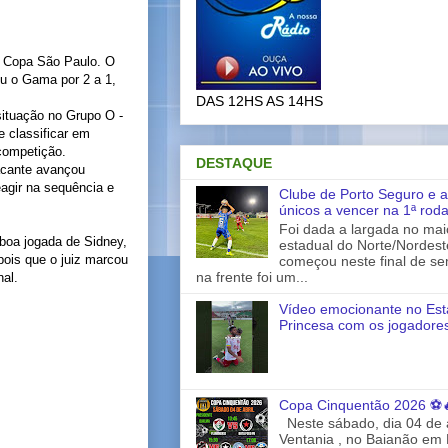
a Copa São Paulo. O
eu o Gama por 2 a 1,
DAS 12HS AS 14HS
situação no Grupo O -
 classificar em
competição.
DESTAQUE
acante avançou
eagir na sequência e
Clube de Porto Seguro e a
únicos a vencer na 1ª rod
Foi dada a largada no ma
 boa jogada de Sidney,
estadual do Norte/Nordes
pois que o juiz marcou
começou neste final de s
na frente foi um...
nal.
Vídeo emocionante no Est
Princesa com os jogadores
Copa Cinquentão 2026 ⚽
Neste sábado, dia 04 de a
Ventania , no Baianão em 