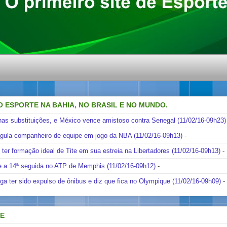
O ESPORTE NA BAHIA, NO BRASIL E NO MUNDO.
nas substituições, e México vence amistoso contra Senegal (11/02/16-09h23)
ngula companheiro de equipe em jogo da NBA (11/02/16-09h13)
-
i ter formação ideal de Tite em sua estreia na Libertadores (11/02/16-09h13)
-
e a 14ª seguida no ATP de Memphis (11/02/16-09h12)
-
ga ter sido expulso de ônibus e diz que fica no Olympique (11/02/16-09h09)
-
DE