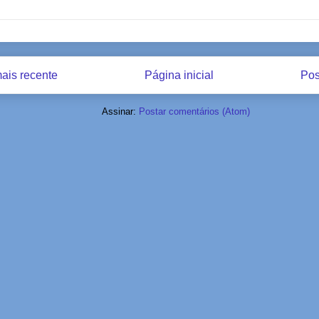
ais recente
Página inicial
Pos
Assinar:
Postar comentários (Atom)