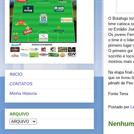
O Botafogo tom
time carioca s
no Estádio Joa
Os jovens Fern
o time é o líd
primeiro lugar
O primeiro go
sozinho e toco
mostrou mais q
Na etapa final
INICIO
que se livrou 
pênalti de Peu 
CONTATOS
Minha Historia
Fonte Terra
Postado por
Li
ARQUIVO
Nenhum 