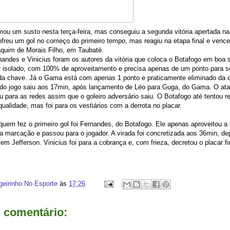
ou um susto nesta terça-feira, mas conseguiu a segunda vitória apertada n
ofreu um gol no começo do primeiro tempo, mas reagiu na etapa final e venc
quim de Morais Filho, em Taubaté.
andes e Vinicius foram os autores da vitória que coloca o Botafogo em boa 
er isolado, com 100% de aproveitamento e precisa apenas de um ponto para se
 da chave. Já o Gama está com apenas 1 ponto e praticamente eliminado da 
l do jogo saiu aos 17min, após lançamento de Léo para Guga, do Gama. O at
u para as redes assim que o goleiro adversário saiu. O Botafogo até tentou r
ualidade, mas foi para os vestiários com a derrota no placar.
 quem fez o primeiro gol foi Fernandes, do Botafogo. Ele apenas aproveitou a
da marcação e passou para o jogador. A virada foi concretizada aos 36min, de
em Jefferson. Vinicius foi para a cobrança e, com frieza, decretou o placar fi
geirinho No Esporte
às
17:26
comentário: