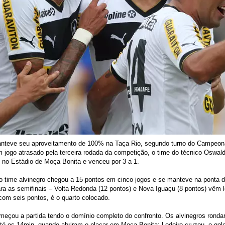
nteve seu aproveitamento de 100% na Taça Rio, segundo turno do Campeona
em jogo atrasado pela terceira rodada da competição, o time do técnico Oswal
 no Estádio de Moça Bonita e venceu por 3 a 1.
o time alvinegro chegou a 15 pontos em cinco jogos e se manteve na ponta 
ara as semifinais – Volta Redonda (12 pontos) e Nova Iguaçu (8 pontos) vêm l
com seis pontos, é o quarto colocado.
eçou a partida tendo o domínio completo do confronto. Os alvinegros ronda
té os 14min, quando abriram o placar em Moça Bonita: Lodeiro cruzou, o gole