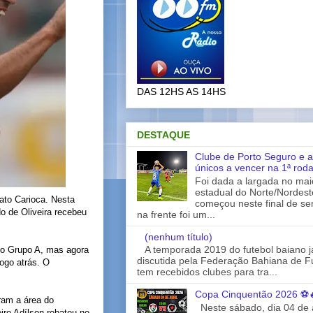
DAS 12HS AS 14HS
DESTAQUE
Clube de Porto Seguro e a
únicos a vencer na 1ª rod
Foi dada a largada no ma
estadual do Norte/Nordes
to Carioca. Nesta
começou neste final de s
do de Oliveira recebeu
na frente foi um...
(nenhum título)
A temporada 2019 do futebol baiano 
do Grupo A, mas agora
discutida pela Federação Bahiana de Fu
ogo atrás. O
tem recebidos clubes para tra...
Copa Cinquentão 2026 ⚽
ram a área do
Neste sábado, dia 04 de a
iro Adílson rebateu no