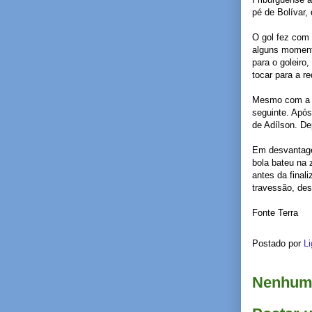
pé de Bolívar,
O gol fez com 
alguns momento
para o goleiro
tocar para a r
Mesmo com a v
seguinte. Após
de Adílson. Dep
Em desvantage
bola bateu na 
antes da final
travessão, des
Fonte Terra
Postado por
Li
Nenhum 