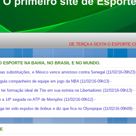
DE TERÇA A SEXTA O ESPORTE COM LIGE
O ESPORTE NA BAHIA, NO BRASIL E NO MUNDO.
nas substituições, e México vence amistoso contra Senegal (11/02/16-09h23)
ngula companheiro de equipe em jogo da NBA (11/02/16-09h13)
-
i ter formação ideal de Tite em sua estreia na Libertadores (11/02/16-09h13)
-
e a 14ª seguida no ATP de Memphis (11/02/16-09h12)
-
ga ter sido expulso de ônibus e diz que fica no Olympique (11/02/16-09h09)
-
DE