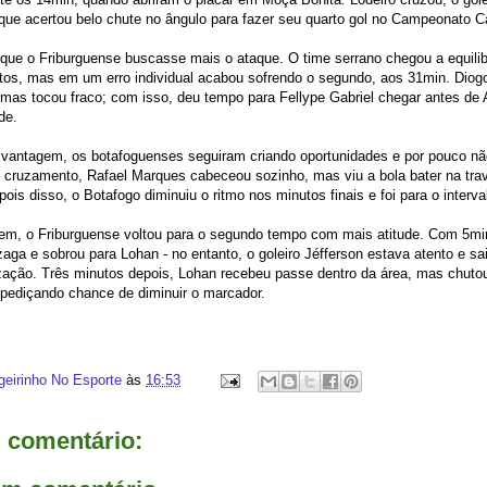
 que acertou belo chute no ângulo para fazer seu quarto gol no Campeonato C
que o Friburguense buscasse mais o ataque. O time serrano chegou a equilib
s, mas em um erro individual acabou sofrendo o segundo, aos 31min. Diogo 
, mas tocou fraco; com isso, deu tempo para Fellype Gabriel chegar antes de Ad
ede.
antagem, os botafoguenses seguiram criando oportunidades e por pouco nã
 cruzamento, Rafael Marques cabeceou sozinho, mas viu a bola bater na trave
ois disso, o Botafogo diminuiu o ritmo nos minutos finais e foi para o interval
m, o Friburguense voltou para o segundo tempo com mais atitude. Com 5min
zaga e sobrou para Lohan - no entanto, o goleiro Jéfferson estava atento e s
ização. Três minutos depois, Lohan recebeu passe dentro da área, mas chuto
pediçando chance de diminuir o marcador.
geirinho No Esporte
às
16:53
comentário: