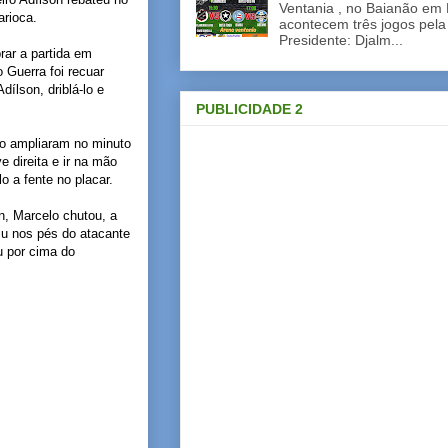
Ventania , no Baianão em 
arioca.
acontecem três jogos pela
Presidente: Djalm...
rar a partida em
Guerra foi recuar
ílson, driblá-lo e
PUBLICIDADE 2
o ampliaram no minuto
 direita e ir na mão
o a fente no placar.
, Marcelo chutou, a
aiu nos pés do atacante
u por cima do