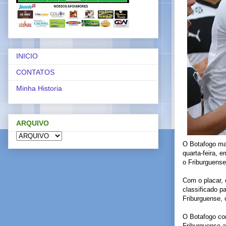
INICIO
CONTATOS
Minha Historia
ARQUIVO
O Botafogo ma
quarta-feira, 
o Friburguense
Com o placar, 
classificado p
Friburguense, 
O Botafogo com
Friburguense a