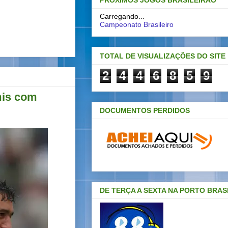
PRÓXIMOS JOGOS BRASILEIRAO
Carregando...
Campeonato Brasileiro
TOTAL DE VISUALIZAÇÕES DO SITE
2
4
4
6
8
5
9
mis com
DOCUMENTOS PERDIDOS
DE TERÇA A SEXTA NA PORTO BRAS