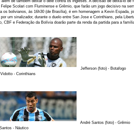
a, além de também deixar o dele contra os ingleses. A decisão de deixá-lo de 
z Felipe Scolari com Fluminense e Grêmio, que farão um jogo decisivo na s
ra os bolivianos, às 16h30 (de Brasília), é em homenagem a Kevin Espada, 
o por um sinalizador, durante o duelo entre San Jose e Corinthians, pela Liber
o, CBF e Federação da Bolívia doarão parte da renda da partida para a famíli
Jefferson (foto) - Botafogo
idotto - Corinthians
André Santos (foto) - Grêmio
Santos - Náutico