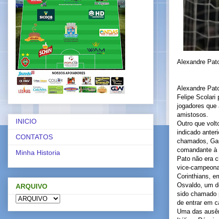
Alexandre Pato
Alexandre Pato
Felipe Scolari
jogadores que 
amistosos.
INICIO
Outro que volt
indicado anter
CONTATOS
chamados, Gaúc
comandante à f
Minha Historia
Pato não era 
vice-campeonat
Corinthians, e
Osvaldo, um do
ARQUIVO
sido chamado p
de entrar em 
Uma das ausênc