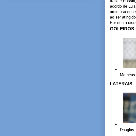
Itália e Rússi
acordo de Lui
amistoso cont
ao ser atingid
Por conta diss
GOLEIROS
Matheus V
LATERAIS
Douglas 