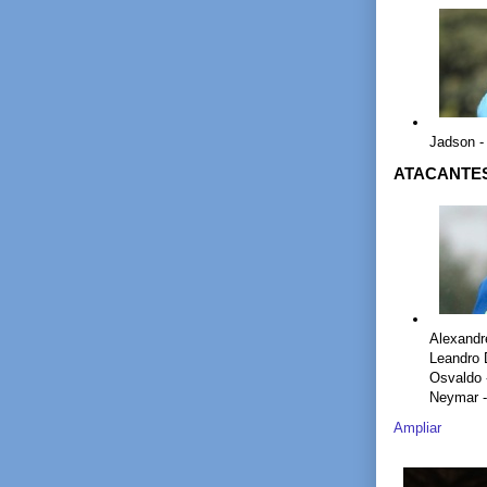
Jadson -
ATACANTE
Alexandre
Leandro 
Osvaldo 
Neymar -
Ampliar