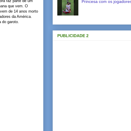
fora faz parte de um
Princesa com os jogadores
emana que vem. O
jovem de 14 anos morto
tadores da América.
a do garoto.
PUBLICIDADE 2