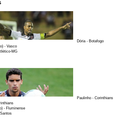
S
Dória - Botafogo
o) - Vasco
Atlético-MG
Paulinho - Corinthians
rinthians
o) - Fluminense
 Santos