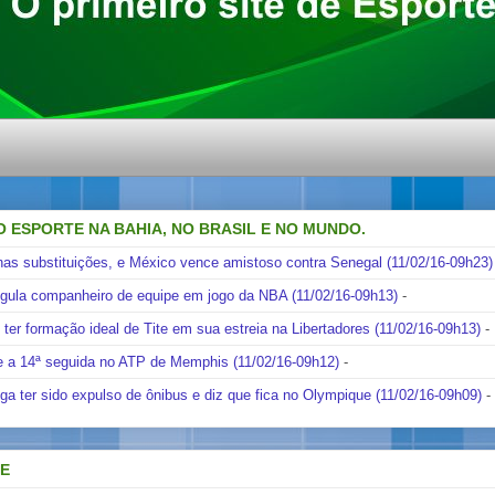
O ESPORTE NA BAHIA, NO BRASIL E NO MUNDO.
nas substituições, e México vence amistoso contra Senegal (11/02/16-09h23)
ngula companheiro de equipe em jogo da NBA (11/02/16-09h13)
-
i ter formação ideal de Tite em sua estreia na Libertadores (11/02/16-09h13)
-
e a 14ª seguida no ATP de Memphis (11/02/16-09h12)
-
ga ter sido expulso de ônibus e diz que fica no Olympique (11/02/16-09h09)
-
DE