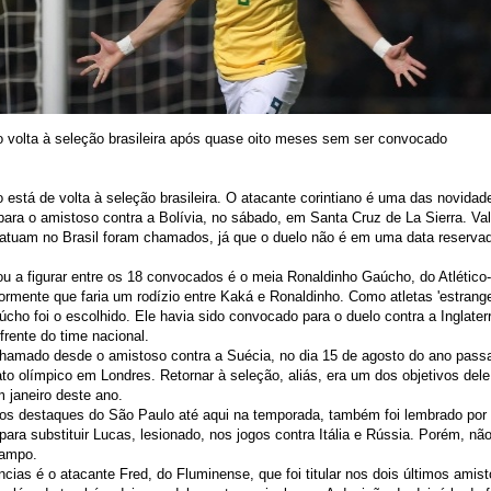
 volta à seleção brasileira após quase oito meses sem ser convocado
 está de volta à seleção brasileira. O atacante corintiano é uma das novidade
 para o amistoso contra a Bolívia, no sábado, em Santa Cruz de La Sierra. V
atuam no Brasil foram chamados, já que o duelo não é em uma data reservad
ou a figurar entre os 18 convocados é o meia Ronaldinho Gaúcho, do Atlético
iormente que faria um rodízio entre Kaká e Ronaldinho. Como atletas 'estrange
ho foi o escolhido. Ele havia sido convocado para o duelo contra a Inglaterr
rente do time nacional.
chamado desde o amistoso contra a Suécia, no dia 15 de agosto do ano pass
o olímpico em Londres. Retornar à seleção, aliás, era um dos objetivos del
m janeiro deste ano.
s destaques do São Paulo até aqui na temporada, também foi lembrado por F
ara substituir Lucas, lesionado, nos jogos contra Itália e Rússia. Porém, nã
campo.
ias é o atacante Fred, do Fluminense, que foi titular nos dois últimos amis