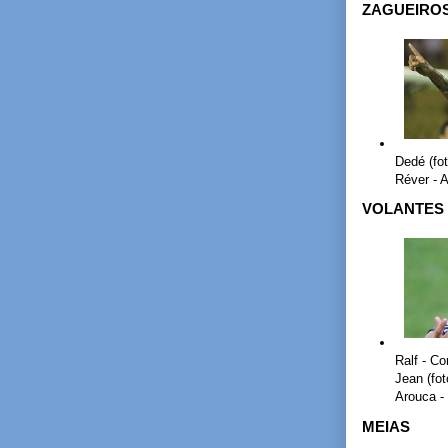
ZAGUEIRO
Dedé (fot
Réver - 
VOLANTES
Ralf - Co
Jean (fot
Arouca -
MEIAS