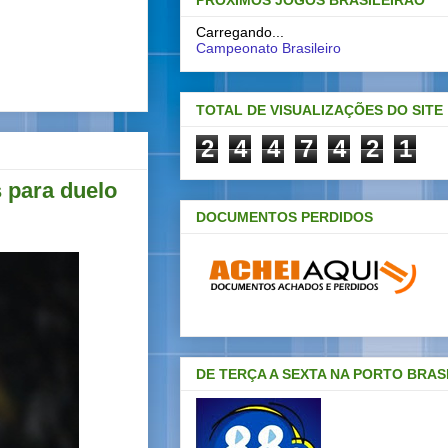
PRÓXIMOS JOGOS BRASILEIRAO
Carregando...
Campeonato Brasileiro
TOTAL DE VISUALIZAÇÕES DO SITE
2
4
4
7
4
2
1
 para duelo
DOCUMENTOS PERDIDOS
DE TERÇA A SEXTA NA PORTO BRAS