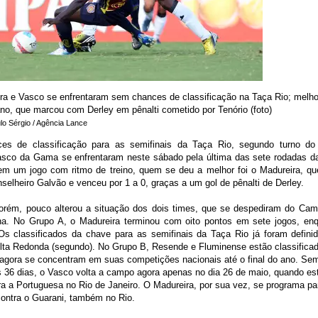
ra e Vasco se enfrentaram sem chances de classificação na Taça Rio; melho
no, que marcou com Derley em pênalti cometido por Tenório (foto)
lo Sérgio / Agência Lance
es de classificação para as semifinais da Taça Rio, segundo turno do
asco da Gama se enfrentaram neste sábado pela última das sete rodadas da
 em um jogo com ritmo de treino, quem se deu a melhor foi o Madureira, qu
selheiro Galvão e venceu por 1 a 0, graças a um gol de pênalti de Derley.
porém, pouco alterou a situação dos dois times, que se despediram do Ca
na. No Grupo A, o Madureira terminou com oito pontos em sete jogos, e
Os classificados da chave para as semifinais da Taça Rio já foram definid
olta Redonda (segundo). No Grupo B, Resende e Fluminense estão classifica
 agora se concentram em suas competições nacionais até o final do ano. Se
s 36 dias, o Vasco volta a campo agora apenas no dia 26 de maio, quando e
tra a Portuguesa no Rio de Janeiro. O Madureira, por sua vez, se programa par
 contra o Guarani, também no Rio.