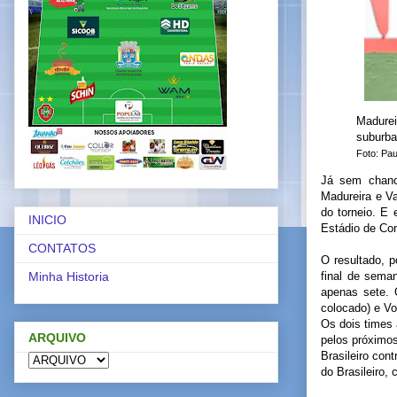
Madurei
suburba
Foto: Pau
Já sem chanc
Madureira e V
do torneio. E
INICIO
Estádio de Con
CONTATOS
O resultado, 
final de sema
Minha Historia
apenas sete. 
colocado) e V
Os dois times
ARQUIVO
pelos próximo
Brasileiro con
do Brasileiro,