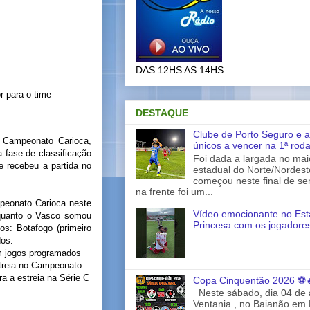
DAS 12HS AS 14HS
r para o time
DESTAQUE
Clube de Porto Seguro e a
 Campeonato Carioca,
únicos a vencer na 1ª rod
 fase de classificação
Foi dada a largada no ma
e recebeu a partida no
estadual do Norte/Nordes
começou neste final de s
na frente foi um...
mpeonato Carioca neste
Vídeo emocionante no Est
nquanto o Vasco somou
Princesa com os jogadores
os: Botafogo (primeiro
dos.
m jogos programados
streia no Campeonato
a a estreia na Série C
Copa Cinquentão 2026 ⚽
Neste sábado, dia 04 de a
Ventania , no Baianão em 