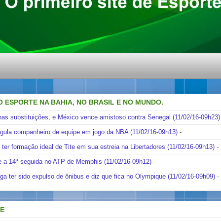
O ESPORTE NA BAHIA, NO BRASIL E NO MUNDO.
nas substituições, e México vence amistoso contra Senegal (11/02/16-09h23)
ngula companheiro de equipe em jogo da NBA (11/02/16-09h13)
-
i ter formação ideal de Tite em sua estreia na Libertadores (11/02/16-09h13)
-
e a 14ª seguida no ATP de Memphis (11/02/16-09h12)
-
ga ter sido expulso de ônibus e diz que fica no Olympique (11/02/16-09h09)
-
DE