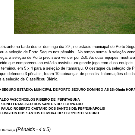
trizante na tarde deste
domingo dia 29 , no estádio municipal de Porto Seg
eu a seleção de Porto Seguro nos pênaltis . No tempo normal à seleção ven
eça, a seleção de Porto precisava vencer por 2x0. As duas equipes mostrar
rcida que compareceu ao estádio assistiu um grande jogo com duas equipeis
o terminou em 5 x 4 para a seleção de Itamaraju. O destaque da seleção de P
n que defendeu 3 pênaltis, foram 10 cobranças de penaltis. Informações obtidas
 a seleção de Classificou Biênio.
O SEGURO ESTÁDIO: MUNICIPAL DE PORTO SEGURO DOMINGO AS 15h00min HOR
NALDO VASCONCELOS RIBEIRO DE: FBF/ITABUNA
: SIDNEI FRANCISCO DOS SANTOS DE: FBF/PRADO
2: PAULO ROBERTO CAETANO DOS SANTOS DE: FBF/EUNÁPOLIS
ELLINGTON DOS SANTOS OLIVEIRA DE: FBF/PORTO SEGURO
(Pênaltis - 4 x 5)
0 Itamaraju