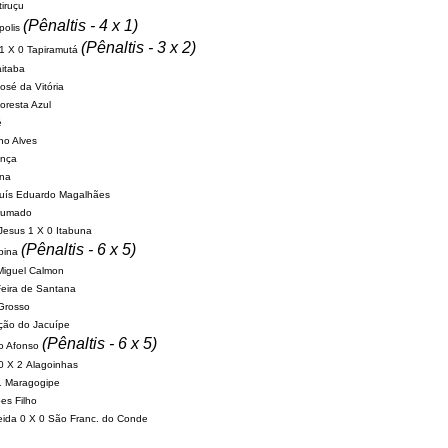
tiruçu
(Pênaltis - 4 x 1)
polis
(Pênaltis - 3 x 2)
 1 X 0 Tapiramutá
itaba
osé da Vitória
loresta Azul
é
ino Alves
ença
úna
uís Eduardo Magalhães
Brumado
Jesus 1 X 0 Itabuna
(Pênaltis - 6 x 5)
obina
Miguel Calmon
Feira de Santana
 Grosso
ção do Jacuípe
(Pênaltis - 6 x 5)
lo Afonso
0 X 2 Alagoinhas
1 Maragogipe
es Filho
eida 0 X 0 São Franc. do Conde