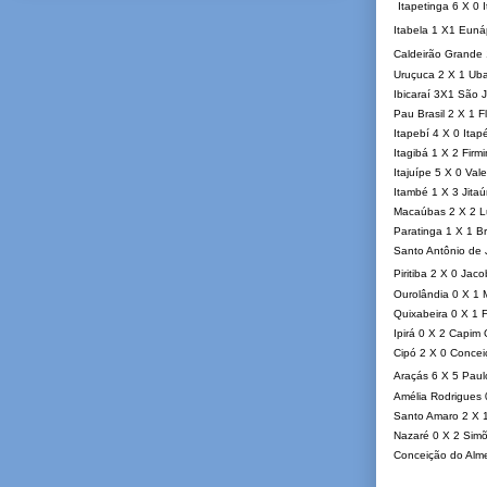
Itapetinga 6 X 0 I
Itabela 1 X1 Euná
Caldeirão Grande
Uruçuca 2 X 1 Uba
Ibicaraí 3X1 São J
Pau Brasil 2 X 1 F
Itapebí 4 X 0 Itap
Itagibá 1 X 2 Firm
Itajuípe 5 X 0 Val
Itambé 1 X 3 Jita
Macaúbas 2 X 2 L
Paratinga 1 X 1 
Santo Antônio de 
Piritiba 2 X 0 Jac
Ourolândia 0 X 1 
Quixabeira 0 X 1 
Ipirá 0 X 2 Capim
Cipó 2 X 0 Concei
Araçás 6 X 5 Pau
Amélia Rodrigues 
Santo Amaro 2 X 
Nazaré 0 X 2 Simõ
Conceição do Alm