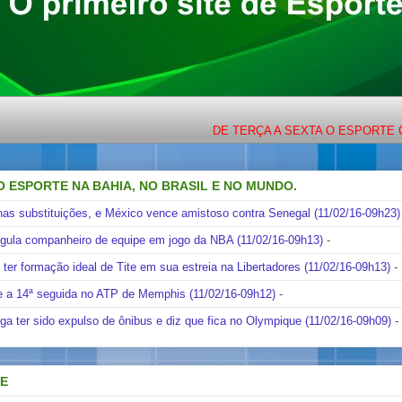
DE TERÇA A SEXTA O ESPORTE COM LIGEIR
O ESPORTE NA BAHIA, NO BRASIL E NO MUNDO.
nas substituições, e México vence amistoso contra Senegal (11/02/16-09h23)
ngula companheiro de equipe em jogo da NBA (11/02/16-09h13)
-
i ter formação ideal de Tite em sua estreia na Libertadores (11/02/16-09h13)
-
e a 14ª seguida no ATP de Memphis (11/02/16-09h12)
-
ga ter sido expulso de ônibus e diz que fica no Olympique (11/02/16-09h09)
-
DE