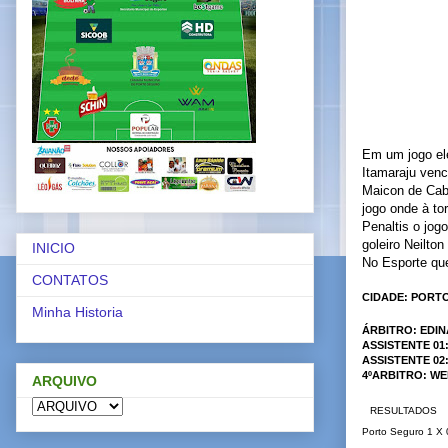
Em um jogo ele
Itamaraju venc
Maicon de Cab
jogo onde à to
Penaltis o jog
goleiro Neilto
INICIO
No Esporte que
CONTATOS
CIDADE: PORT
Minha Historia
ÁRBITRO: EDI
ASSISTENTE 01
ASSISTENTE 0
4ºARBITRO: W
ARQUIVO
RESULTADOS
Porto Seguro 1 X 