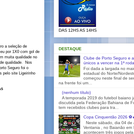
DAS 12HS AS 14HS
uro a seleção de
DESTAQUE
ceu por 1X0 com gol de
am muita qualidade no
Clube de Porto Seguro e a
 de qualidade.
Nos
únicos a vencer na 1ª rod
orto Seguro foi o
Foi dada a largada no ma
estadual do Norte/Nordes
 pelo site Ligeirinho
começou neste final de s
na frente foi um...
AS
(nenhum título)
A temporada 2019 do futebol baiano 
discutida pela Federação Bahiana de Fu
tem recebidos clubes para tra...
Copa Cinquentão 2026 ⚽
Neste sábado, dia 04 de a
Ventania , no Baianão em 
acontecem três jogos pela