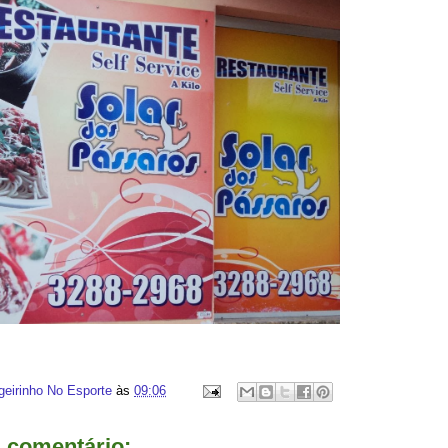
geirinho No Esporte
às
09:06
comentário: