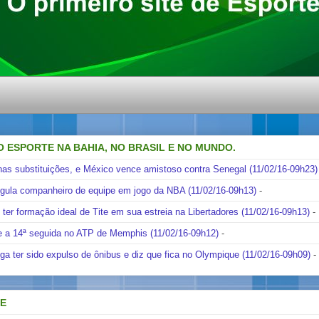
O ESPORTE NA BAHIA, NO BRASIL E NO MUNDO.
nas substituições, e México vence amistoso contra Senegal (11/02/16-09h23)
ngula companheiro de equipe em jogo da NBA (11/02/16-09h13)
-
i ter formação ideal de Tite em sua estreia na Libertadores (11/02/16-09h13)
-
e a 14ª seguida no ATP de Memphis (11/02/16-09h12)
-
ga ter sido expulso de ônibus e diz que fica no Olympique (11/02/16-09h09)
-
DE