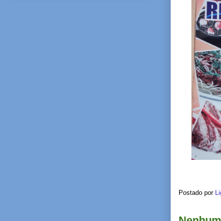
Postado por
Li
Nenhum 