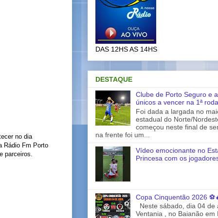
DAS 12HS AS 14HS
DESTAQUE
Clube de Porto Seguro e a
únicos a vencer na 1ª rod
Foi dada a largada no ma
estadual do Norte/Nordes
começou neste final de s
na frente foi um...
tecer no dia
da Rádio Fm Porto
Vídeo emocionante no Est
e parceiros.
Princesa com os jogadores
Copa Cinquentão 2026 ⚽
Neste sábado, dia 04 de a
Ventania , no Baianão em 