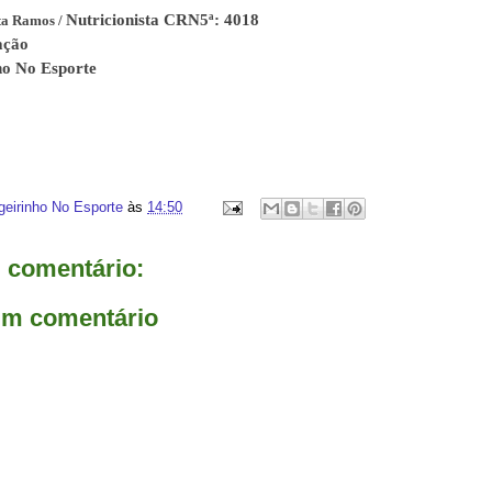
Nutricionista CRN5ª: 4018
ta Ramos /
ação
nho No Esporte
geirinho No Esporte
às
14:50
comentário:
um comentário