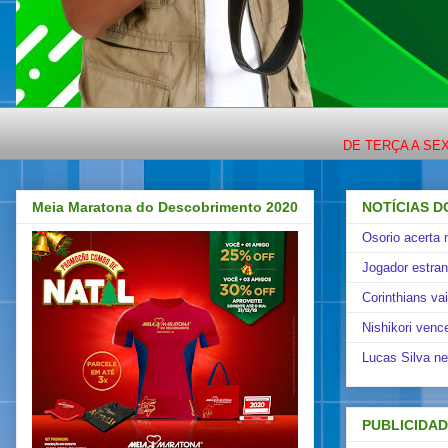
DE TERÇA A SEXTA O ES
Meia Maratona do Descobrimento 2020
NOTÍCIAS D
Osorio acerta 
Jogador estra
Corinthians va
Nishikori venc
Lucas Silva ne
PUBLICIDA