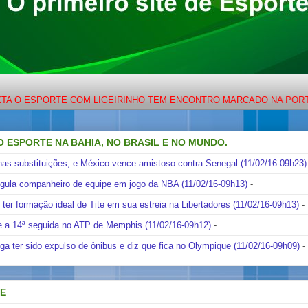
PORTE COM LIGEIRINHO TEM ENCONTRO MARCADO NA PORTO BRASIL
O ESPORTE NA BAHIA, NO BRASIL E NO MUNDO.
nas substituições, e México vence amistoso contra Senegal (11/02/16-09h23)
ngula companheiro de equipe em jogo da NBA (11/02/16-09h13)
-
i ter formação ideal de Tite em sua estreia na Libertadores (11/02/16-09h13)
-
e a 14ª seguida no ATP de Memphis (11/02/16-09h12)
-
ga ter sido expulso de ônibus e diz que fica no Olympique (11/02/16-09h09)
-
DE