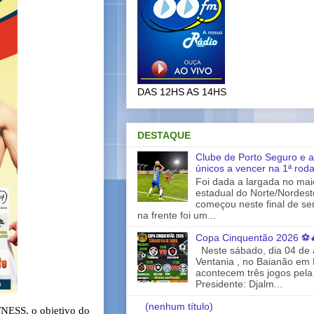
DAS 12HS AS 14HS
DESTAQUE
Clube de Porto Seguro e a
únicos a vencer na 1ª rod
Foi dada a largada no ma
estadual do Norte/Nordes
começou neste final de s
na frente foi um...
Copa Cinquentão 2026 ⚽
Neste sábado, dia 04 de a
Ventania , no Baianão em 
acontecem três jogos pela
Presidente: Djalm...
(nenhum título)
TNESS, o objetivo do