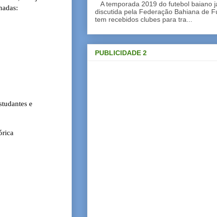
A temporada 2019 do futebol baiano 
nadas:
discutida pela Federação Bahiana de Fu
tem recebidos clubes para tra...
PUBLICIDADE 2
estudantes e
órica