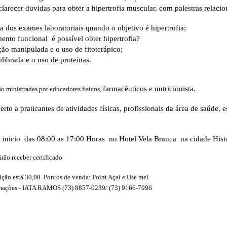
clarecer duvidas para obter a hipertrofia muscular, com palestras relacio
a dos exames laboratoriais quando o objetivo é hipertrofia;
nto funcional é possível obter hipertrofia?
ão manipulada e o uso de fitoterápico;
ilibrada e o uso de proteínas.
farmacêuticos e nutricionista.
ão ministradas por educadores físicos,
rto a praticantes de atividades físicas, profissionais da área de saúde, 
á inicio das 08:00 as 17:00 Horas no Hotel Vela Branca na cidade Hist
irão receber certificado
rição está 30,00. Pontos de venda: Point Açai e Use mel.
rmações - IATA RAMOS (73) 8857-0239/ (73) 9166-7996