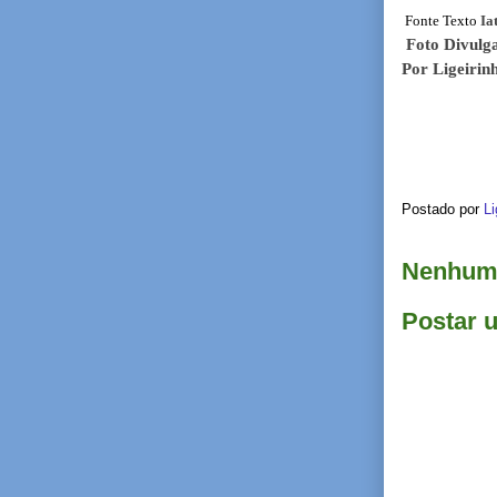
Fonte Texto
Ia
Foto Divulg
Por Ligeiri
Postado por
Li
Nenhum 
Postar 