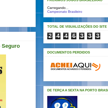
PRÓXIMOS JOGOS BRASILEIRAO
Carregando...
Campeonato Brasileiro
TOTAL DE VISUALIZAÇÕES DO SITE
2
4
4
6
3
3
3
o Seguro
DOCUMENTOS PERDIDOS
DE TERÇA A SEXTA NA PORTO BRAS