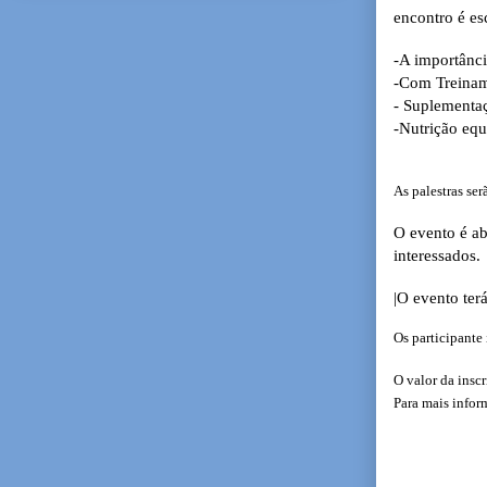
encontro é es
-A importânci
-Com Treiname
- Suplementaç
-Nutrição equ
As palestras ser
O evento é abe
interessados.
|O evento ter
Os participante 
O valor da insc
Para mais info