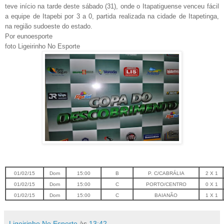
teve início na tarde deste sábado (31), onde o Itapatiguense venceu fácil
a equipe de Itapebi p
or 3 a 0, partida realizada na cidade de Itapetinga,
na região sudoeste do estado.
Por eunoesporte
foto Ligeirinho No Esporte
01/02/15
Dom
15:00
B
P. C/CABRÁLIA
2 X 1
01/02/15
Dom
15:00
C
PORTO/CENTRO
0 X 1
01/02/15
Dom
15:00
C
BAIANÃO
1 X 1
Ligeirinho No Esporte
às
13:42