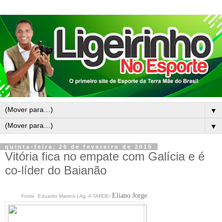
▼
▼
quinta-feira, 26 de fevereiro de 2015
Vitória fica no empate com Galícia e é
co-líder do Baianão
Eliano Jorge
Fonte Eduardo Martins | Ag. A TARDE/