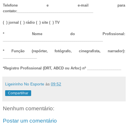
Telefone e e-mail para
contato:______________________________________
( ) jornal ( ) rádio ( ) site ( ) TV
* Nome do Profissional:
__________________________________________________
* Função (repórter, fotógrafo, cinegrafista, narrador):
_________________
*Registro Profissional (DRT, ABCD ou Arfoc) nº _________________
Ligeirinho No Esporte
às
09:52
Compartilhar
Nenhum comentário:
Postar um comentário