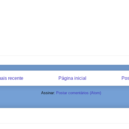
ais recente
Página inicial
Pos
Assinar:
Postar comentários (Atom)