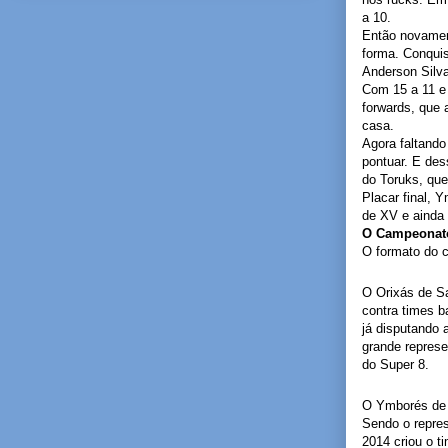
a 10.
Então novamen
forma. Conquis
Anderson Silva 
Com 15 a 11 e 
forwards, que 
casa.
Agora faltando
pontuar. E des
do Toruks, que
Placar final, 
de XV e ainda 
O Campeonato
O formato do 
O Orixás de S
contra times b
já disputando 
grande represe
do Super 8.
O Ymborés de V
Sendo o repre
2014 criou o t