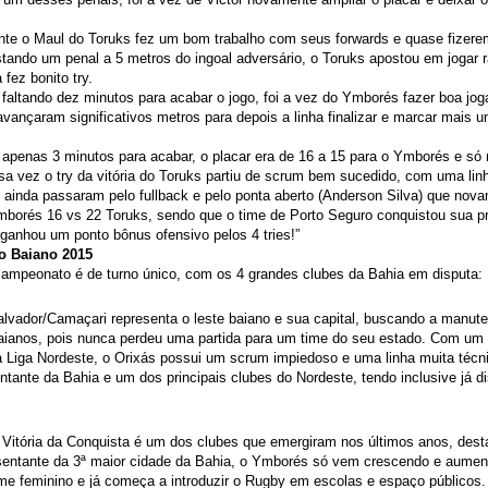
te o Maul do Toruks fez um bom trabalho com seus forwards e quase fizere
tando um penal a 5 metros do ingoal adversário, o Toruks apostou em jogar r
fez bonito try.
faltando dez minutos para acabar o jogo, foi a vez do Ymborés fazer boa j
avançaram significativos metros para depois a linha finalizar e marcar mais 
 apenas 3 minutos para acabar, o placar era de 16 a 15 para o Ymborés e só 
sa vez o try da vitória do Toruks partiu de scrum bem sucedido, com uma lin
 ainda passaram pelo fullback e pelo ponta aberto (Anderson Silva) que nov
Ymborés 16 vs 22 Toruks, sendo que o time de Porto Seguro conquistou sua pr
ganhou um ponto bônus ofensivo pelos 4 tries!”
 Baiano 2015
campeonato é de turno único, com os 4 grandes clubes da Bahia em disputa:
alvador/Camaçari representa o leste baiano e sua capital, buscando a manu
aianos, pois nunca perdeu uma partida para um time do seu estado. Com um e
a Liga Nordeste, o Orixás possui um scrum impiedoso e uma linha muita técni
ntante da Bahia e um dos principais clubes do Nordeste, tendo inclusive já 
itória da Conquista é um dos clubes que emergiram nos últimos anos, dest
sentante da 3ª maior cidade da Bahia, o Ymborés só vem crescendo e aume
ime feminino e já começa a introduzir o Rugby em escolas e espaço públicos