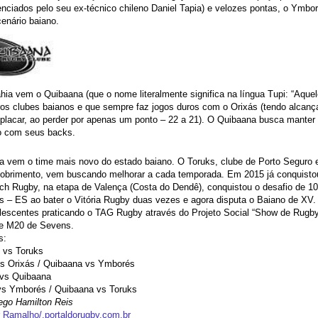
uenciados pelo seu ex-técnico chileno Daniel Tapia) e velozes pontas, o Ymbo
cenário baiano.
hia vem o Quibaana (que o nome literalmente significa na língua Tupi: “Aque
ros clubes baianos e que sempre faz jogos duros com o Orixás (tendo alca
placar, ao perder por apenas um ponto – 22 a 21). O Quibaana busca manter s
go com seus backs.
a vem o time mais novo do estado baiano. O Toruks, clube de Porto Seguro 
obrimento, vem buscando melhorar a cada temporada. Em 2015 já conquist
h Rugby, na etapa de Valença (Costa do Dendê), conquistou o desafio de 10
– ES ao bater o Vitória Rugby duas vezes e agora disputa o Baiano de XV. 
lescentes praticando o TAG Rugby através do Projeto Social “Show de Rugby
pe M20 de Sevens.
s:
 vs Toruks
vs Orixás / Quibaana vs Ymborés
 vs Quibaana
 vs Ymborés / Quibaana vs Toruks
iego Hamilton Reis
r Ramalho/.portaldorugby.com.br