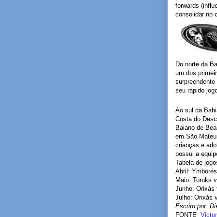
forwards (infl
consolidar no 
Do norte da Ba
um dos primei
surpreendente 
seu rápido jo
Ao sul da Bahi
Costa do Desc
Baiano de Beac
em São Mateus 
crianças e ado
possui a equi
Tabela de jogo
Abril: Ymborés
Maio: Toruks 
Junho: Orixás
Julho: Orixás
Escrito por: D
FONTE
Victo