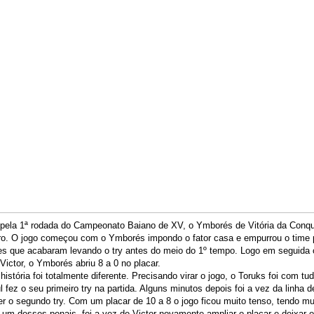
 pela 1ª rodada do Campeonato Baiano de XV, o Ymborés de Vitória da Conqu
ro. O jogo começou com o Ymborés impondo o fator casa e empurrou o time p
es que acabaram levando o try antes do meio do 1º tempo. Logo em seguida
Victor, o Ymborés abriu 8 a 0 no placar.
história foi totalmente diferente. Precisando virar o jogo, o Toruks foi com t
ul fez o seu primeiro try na partida. Alguns minutos depois foi a vez da linha
zer o segundo try. Com um placar de 10 a 8 o jogo ficou muito tenso, tendo mu
um desses penais, foi a vez de Victor novamente ampliar o placar e deixar o