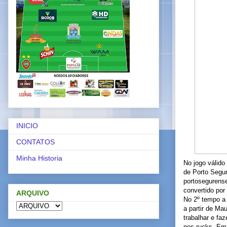
INICIO
CONTATOS
Minha Historia
No jogo válido
de Porto Segu
portosegurens
convertido por 
ARQUIVO
No 2º tempo a 
a partir de Ma
trabalhar e fa
nos rucks. Em 