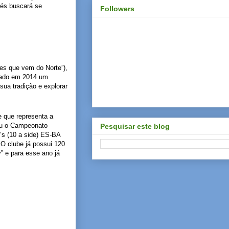
rés buscará se
Followers
les que vem do Norte”),
nçado em 2014 um
ua tradição e explorar
e que representa a
ou o Campeonato
Pesquisar este blog
’s (10 a side) ES-BA
O clube já possui 120
” e para esse ano já