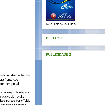
DAS 12HS AS 14HS
DESTAQUE
PUBLICIDADE 2
ista recebeu o Toruks
ra frente dos
 com um penal
udo na segunda etapa e
 de backs do Toruks
itos penais por offside
 Ymborés na frente, 11