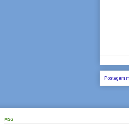
Postagem m
MSG