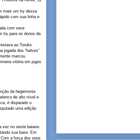
m mais um try dessa
ápido com sua linha e
ogada com seus
um try para os donos da
restava ao Toruks
ha jogada dos “halves”
amente marcou.
imeira vitória em jogos
tenção da hegemonia
lenco de alto nível e
ca, é disparado o
disputado uma edição
a vez no oeste baiano.
ntando sua base. Em
. Com a força dos seus