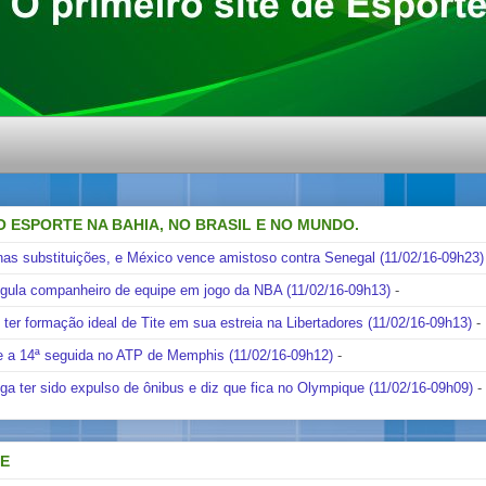
O ESPORTE NA BAHIA, NO BRASIL E NO MUNDO.
nas substituições, e México vence amistoso contra Senegal (11/02/16-09h23)
ngula companheiro de equipe em jogo da NBA (11/02/16-09h13)
-
i ter formação ideal de Tite em sua estreia na Libertadores (11/02/16-09h13)
-
e a 14ª seguida no ATP de Memphis (11/02/16-09h12)
-
ga ter sido expulso de ônibus e diz que fica no Olympique (11/02/16-09h09)
-
DE