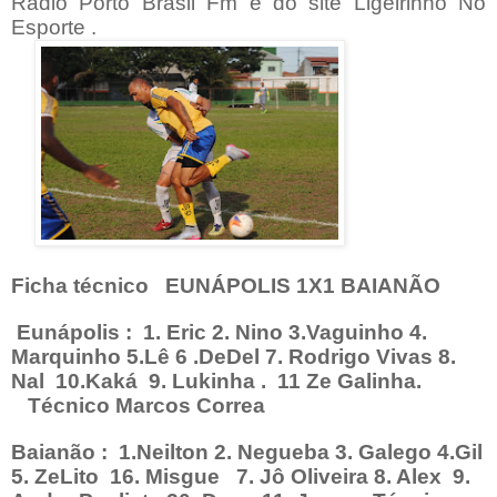
Rádio Porto Brasil Fm e do site Ligeirinho No
Esporte .
Ficha técnico
EUNÁPOLIS 1X1 BAIANÃO
Eunápolis :
1. Eric 2. Nino 3.Vaguinho 4.
Marquinho 5.Lê 6 .DeDel 7. Rodrigo Vivas 8.
Nal
10.Kaká
9. Lukinha .
11 Ze Galinha.
Técnico Marcos Correa
Baianão :
1.Neilton 2. Negueba 3. Galego 4.Gil
5. ZeLito
16. Misgue
7. Jô Oliveira 8. Alex
9.