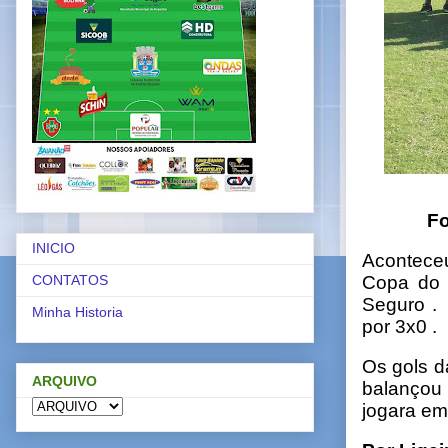
Foto di
INICIO
Aconteceu
Copa do 
CONTATOS
Seguro .
Minha Historia
por 3x0 .
Os gols d
ARQUIVO
balançou
jogara em