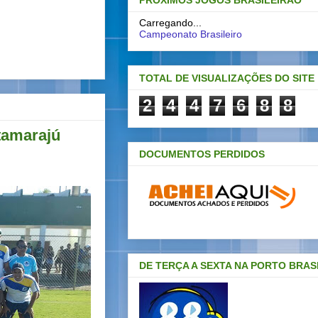
PRÓXIMOS JOGOS BRASILEIRAO
Carregando...
Campeonato Brasileiro
TOTAL DE VISUALIZAÇÕES DO SITE
2
4
4
7
6
8
8
tamarajú
DOCUMENTOS PERDIDOS
DE TERÇA A SEXTA NA PORTO BRAS