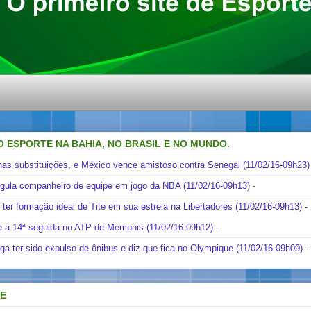
O ESPORTE NA BAHIA, NO BRASIL E NO MUNDO.
nas substituições, e México vence amistoso contra Senegal (11/02/16-09h23)
ngula companheiro de equipe em jogo da NBA (11/02/16-09h13)
-
i ter formação ideal de Tite em sua estreia na Libertadores (11/02/16-09h13)
-
e a 14ª seguida no ATP de Memphis (11/02/16-09h12)
-
ga ter sido expulso de ônibus e diz que fica no Olympique (11/02/16-09h09)
-
DE