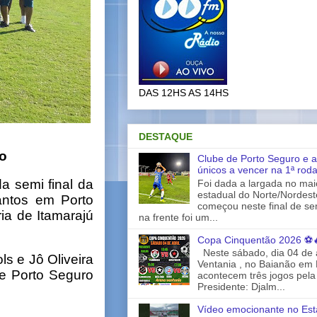
DAS 12HS AS 14HS
DESTAQUE
o
Clube de Porto Seguro e a
únicos a vencer na 1ª rod
a semi final da
Foi dada a largada no ma
estadual do Norte/Nordes
antos em Porto
começou neste final de s
ia de Itamarajú
na frente foi um...
Copa Cinquentão 2026 ⚽
Neste sábado, dia 04 de a
ls e Jô Oliveira
Ventania , no Baianão em 
e Porto Seguro
acontecem três jogos pela
Presidente: Djalm...
Vídeo emocionante no Est