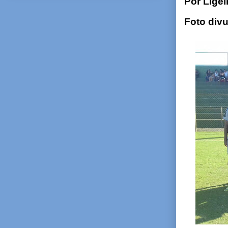
Por Lige
Foto div