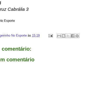
4
ruz Cabrália 3
 No Esporte
geirinho No Esporte
às
15:19
comentário:
um comentário