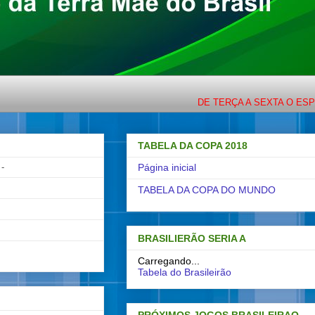
DE TERÇA A SEXTA O ESPORTE 
TABELA DA COPA 2018
-
Página inicial
TABELA DA COPA DO MUNDO
BRASILIERÃO SERIA A
Carregando...
Tabela do Brasileirão