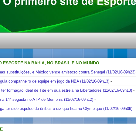
O ESPORTE NA BAHIA, NO BRASIL E NO MUNDO.
nas substituições, e México vence amistoso contra Senegal (11/02/16-09h23)
ngula companheiro de equipe em jogo da NBA (11/02/16-09h13)
-
i ter formação ideal de Tite em sua estreia na Libertadores (11/02/16-09h13)
-
e a 14ª seguida no ATP de Memphis (11/02/16-09h12)
-
ga ter sido expulso de ônibus e diz que fica no Olympique (11/02/16-09h09)
-
DE