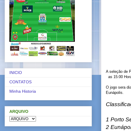
A seleção de P
INICIO
as 15:00 Horas
CONTATOS
O jogo sera d
Minha Historia
Eunápolis.
Classific
ARQUIVO
1 Porto S
2 Eunápol