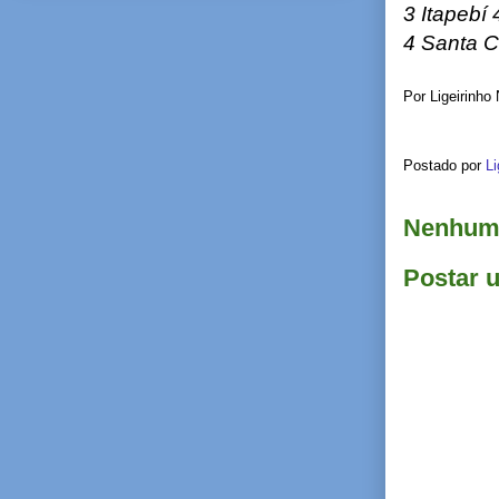
3 Itapebí 
4 Santa C
Por Ligeirinho
Postado por
Li
Nenhum 
Postar 