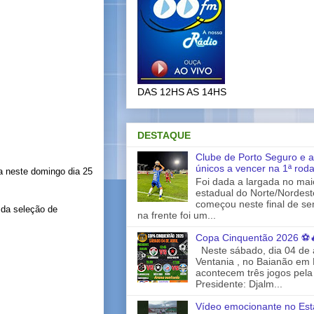
DAS 12HS AS 14HS
DESTAQUE
Clube de Porto Seguro e a
únicos a vencer na 1ª rod
ra neste domingo dia 25
Foi dada a largada no ma
estadual do Norte/Nordes
começou neste final de s
 da seleção de
na frente foi um...
Copa Cinquentão 2026 ⚽
Neste sábado, dia 04 de a
Ventania , no Baianão em 
acontecem três jogos pela
Presidente: Djalm...
Vídeo emocionante no Est