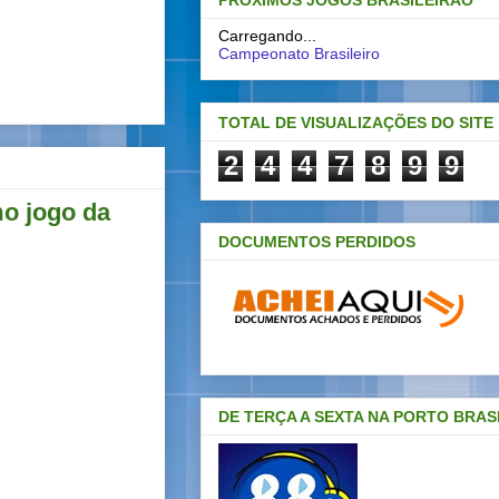
PRÓXIMOS JOGOS BRASILEIRAO
Carregando...
Campeonato Brasileiro
TOTAL DE VISUALIZAÇÕES DO SITE
2
4
4
7
8
9
9
mo jogo da
DOCUMENTOS PERDIDOS
DE TERÇA A SEXTA NA PORTO BRAS