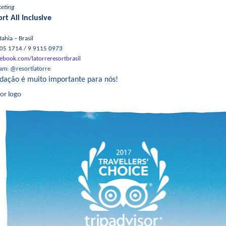
te de Marketing
rt All Inclusive
ahia – Brasil
105 1714 / 9 9115 0973
ebook.com/latorreresortbrasil
ram: @resortlatorre
ação é muito importante para nós!