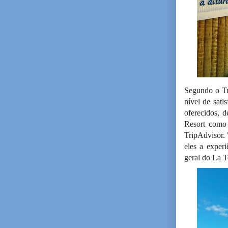
Segundo o Tr
nível de sati
oferecidos, d
Resort como 
TripAdvisor.
eles a exper
geral do La T