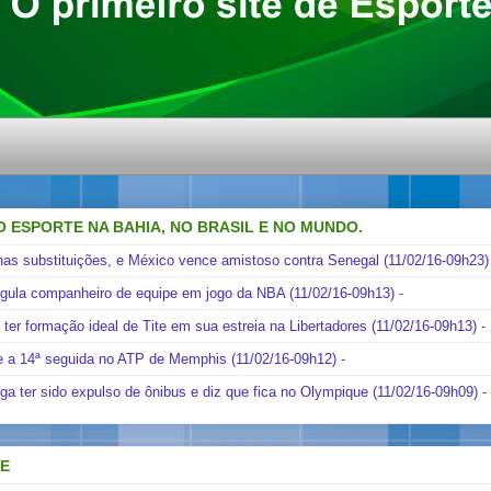
O ESPORTE NA BAHIA, NO BRASIL E NO MUNDO.
nas substituições, e México vence amistoso contra Senegal (11/02/16-09h23)
ngula companheiro de equipe em jogo da NBA (11/02/16-09h13)
-
i ter formação ideal de Tite em sua estreia na Libertadores (11/02/16-09h13)
-
e a 14ª seguida no ATP de Memphis (11/02/16-09h12)
-
ga ter sido expulso de ônibus e diz que fica no Olympique (11/02/16-09h09)
-
DE