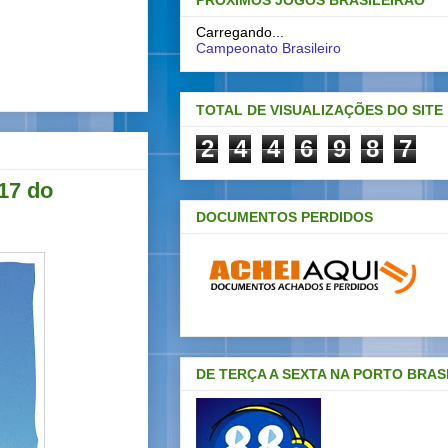
PRÓXIMOS JOGOS BRASILEIRAO
Carregando...
Campeonato Brasileiro
TOTAL DE VISUALIZAÇÕES DO SITE
2
4
4
6
9
8
7
17 do
DOCUMENTOS PERDIDOS
DE TERÇA A SEXTA NA PORTO BRAS