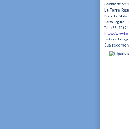
Geren
La Torre Reso
Praia do Mutá
Porto Seguro – B
Tel. +55 (73) 2
https://www.fac
Twitter e Instag
Sua recomend