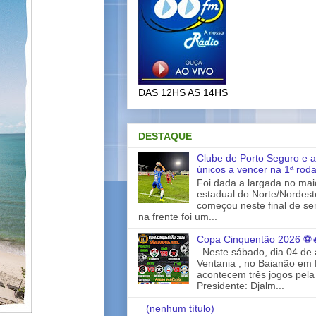
DAS 12HS AS 14HS
DESTAQUE
Clube de Porto Seguro e a
únicos a vencer na 1ª rod
Foi dada a largada no ma
estadual do Norte/Nordes
começou neste final de s
na frente foi um...
Copa Cinquentão 2026 ⚽
Neste sábado, dia 04 de a
Ventania , no Baianão em 
acontecem três jogos pela
Presidente: Djalm...
(nenhum título)