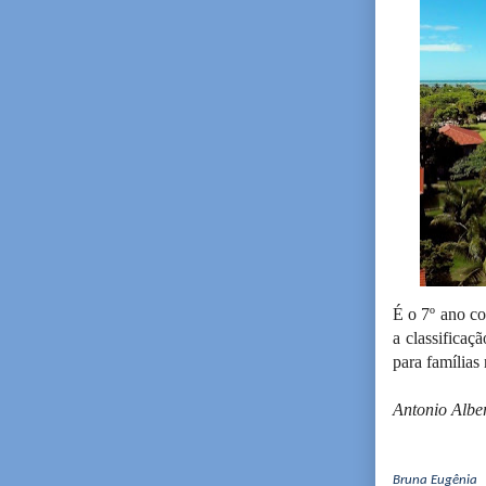
É o 7º ano co
a classificaç
para famílias
Antonio Albe
Bruna Eugênia