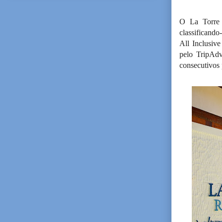
O La Torre 
classificando
All Inclusiv
pelo TripAdv
consecutivos 