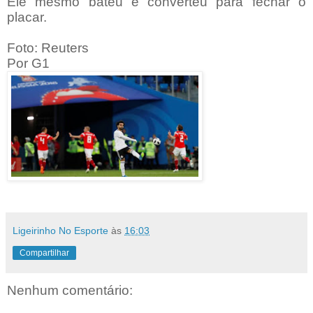
Ele mesmo bateu e converteu para fechar o
placar.
Foto: Reuters
Por G1
Ligeirinho No Esporte
às
16:03
Compartilhar
Nenhum comentário: