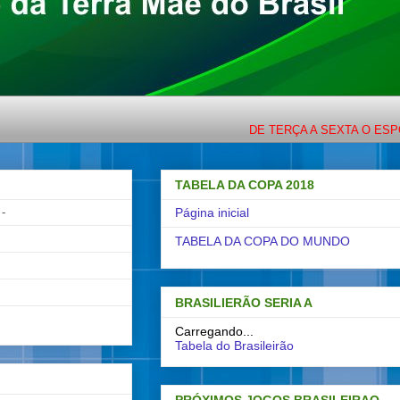
DE TERÇA A SEXTA O ESPORTE CO
TABELA DA COPA 2018
-
Página inicial
TABELA DA COPA DO MUNDO
BRASILIERÃO SERIA A
Carregando...
Tabela do Brasileirão