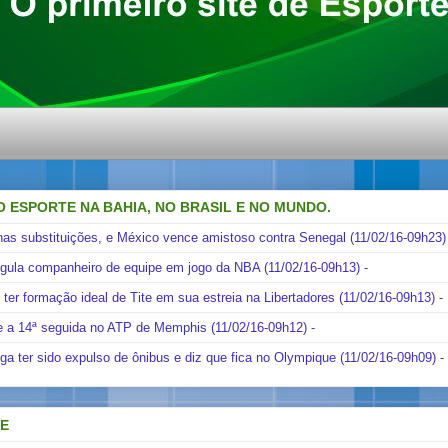
O ESPORTE NA BAHIA, NO BRASIL E NO MUNDO.
nas substituições, e México vence amistoso contra Senegal (11/02/16-09h23)
ngula companheiro de equipe em jogo da NBA (11/02/16-09h13)
-
i ter formação ideal de Tite em sua estreia na Libertadores (11/02/16-09h13)
-
e a 14ª seguida no ATP de Memphis (11/02/16-09h12)
-
ga ter sido expulso de ônibus e diz que fica no Olympique (11/02/16-09h09)
-
DE