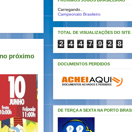
PRÓXIMOS JOGOS BRASILEIRAO
Carregando...
Campeonato Brasileiro
TOTAL DE VISUALIZAÇÕES DO SITE
2
4
4
7
9
2
8
 no próximo
DOCUMENTOS PERDIDOS
DE TERÇA A SEXTA NA PORTO BRAS