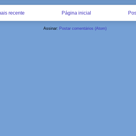
ais recente
Página inicial
Pos
Assinar:
Postar comentários (Atom)