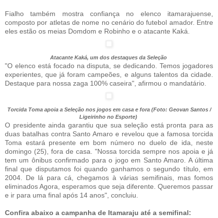
Fialho também mostra confiança no elenco itamarajuense,
composto por atletas de nome no cenário do futebol amador. Entre
eles estão os meias Domdom e Robinho e o atacante Kaká.
Atacante Kaká, um dos destaques da Seleção
"O elenco está focado na disputa, se dedicando. Temos jogadores
experientes, que já foram campeões, e alguns talentos da cidade.
Destaque para nossa zaga 100% caseira", afirmou o mandatário.
Torcida Toma apoia a Seleção nos jogos em casa e fora (Foto: Geovan Santos /
Ligeirinho no Esporte)
O presidente ainda garantiu que sua seleção está pronta para as
duas batalhas contra Santo Amaro e revelou que a famosa torcida
Toma estará presente em bom número no duelo de ida, neste
domingo (25), fora de casa. "Nossa torcida sempre nos apoia e já
tem um ônibus confirmado para o jogo em Santo Amaro. A última
final que disputamos foi quando ganhamos o segundo título, em
2004. De lá para cá, chegamos à várias semifinais, mas fomos
eliminados Agora, esperamos que seja diferente. Queremos passar
e ir para uma final após 14 anos", concluiu.
Confira abaixo a campanha de Itamaraju até a semifinal: