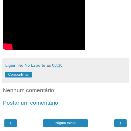
Ligeirinho No Esporte
às
08:36
Compartilhar
Nenhum comentário:
Postar um comentário
‹
›
Página inicial