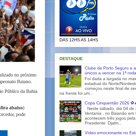
DAS 12HS AS 14HS
DESTAQUE
Clube de Porto Seguro e a
únicos a vencer na 1ª rod
ealizado no próximo
Foi dada a largada no ma
mpeonato Baiano.
estadual do Norte/Nordes
começou neste final de s
rio Público da Bahia
na frente foi um...
Copa Cinquentão 2026 ⚽
fira abaixo
)
Neste sábado, dia 04 de a
Ventania , no Baianão em 
orcedor, pode
acontecem três jogos pela
Presidente: Djalm...
Vídeo emocionante no Est