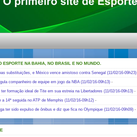
O ESPORTE NA BAHIA, NO BRASIL E NO MUNDO.
nas substituições, e México vence amistoso contra Senegal (11/02/16-09h23)
ngula companheiro de equipe em jogo da NBA (11/02/16-09h13)
-
i ter formação ideal de Tite em sua estreia na Libertadores (11/02/16-09h13)
-
e a 14ª seguida no ATP de Memphis (11/02/16-09h12)
-
ga ter sido expulso de ônibus e diz que fica no Olympique (11/02/16-09h09)
-
DE