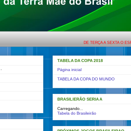
DE TERÇA A SEXTA O ESPORTE CO
TABELA DA COPA 2018
-
Página inicial
TABELA DA COPA DO MUNDO
BRASILIERÃO SERIA A
Carregando...
Tabela do Brasileirão