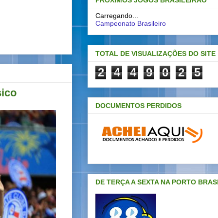
PRÓXIMOS JOGOS BRASILEIRAO
Carregando...
Campeonato Brasileiro
TOTAL DE VISUALIZAÇÕES DO SITE
2
4
4
9
0
2
5
sico
DOCUMENTOS PERDIDOS
DE TERÇA A SEXTA NA PORTO BRAS