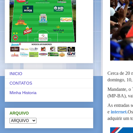
Cerca de 20 m
INICIO
domingo, 10,
CONTATOS
Mandante, o T
Minha Historia
(MP-BA), vai 
As entradas s
e
internet.
Os
ARQUIVO
adquirir um t