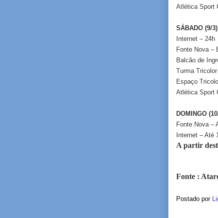
Atlética Sport
SÁBADO (9/3)
Internet – 24h
Fonte Nova – B
Balcão de Ingr
Turma Tricolor
Espaço Tricol
Atlética Sport
DOMINGO (10/
Fonte Nova – A
Internet – Até
A partir des
Fonte : Ata
Postado por
Li