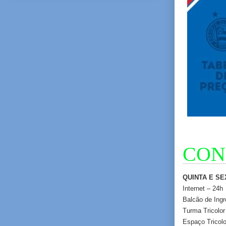
CON
QUINTA E SEX
Internet – 24h
Balcão de Ingr
Turma Tricolor
Espaço Tricol