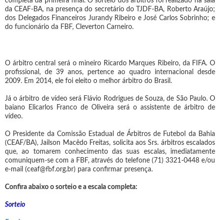
completa da primeira final. O sorteio dos árbitros foi realizado na sala
da CEAF-BA, na presença do secretário do TJDF-BA, Roberto Araújo;
dos Delegados Financeiros Jurandy Ribeiro e José Carlos Sobrinho; e
do funcionário da FBF, Cleverton Carneiro.
O árbitro central será o mineiro Ricardo Marques Ribeiro, da FIFA. O
profissional, de 39 anos, pertence ao quadro internacional desde
2009. Em 2014, ele foi eleito o melhor árbitro do Brasil.
Já o árbitro de vídeo será Flávio Rodrigues de Souza, de São Paulo. O
baiano Elicarlos Franco de Oliveira será o assistente de árbitro de
vídeo.
O Presidente da Comissão Estadual de Árbitros de Futebol da Bahia
(CEAF/BA), Jailson Macêdo Freitas, solicita aos Srs. árbitros escalados
que, ao tomarem conhecimento das suas escalas, imediatamente
comuniquem-se com a FBF, através do telefone (71) 3321-0448 e/ou
e-mail (ceaf@fbf.org.br) para confirmar presença.
Confira abaixo o sorteio e a escala completa:
Sorteio