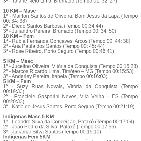
3ª - Taiane Nelo Lima, Brumado (Tempo 01: 32: 27)
10 KM – Masc
1º - Mairlon Santos de Oliveira, Bom Jesus da Lapa (Tempo
00: 34: 38)
2º - Diego Santos Barbosa (Tempo 00:34:44)
3º - Juliandro Pereira, Brumado (Tempo 00: 34: 50)
10 KM – Fem
1ª - Rúbia Fernanda Gonçaves, Arcos (Tempo 00: 44: 38)
2ª - Ana Paula dos Santos (Tempo 00: 45: 44)
3ª - Rose Ribeiro, Porto Seguro (Tempo 00:46:41)
5 KM – Masc
1º - Jucelino Oliveira, Vitória da Conquista (Tempo 00:15:28)
2º - Marcos Ricardo Lima, Timóteo – MG (Tempo 00:15:53)
3º - Anderley Pereira, Itabela (Tempo 00:16:03)
5 KM – Fem
1ª - Suzy Ruas Novais, Vitória da Conquista (Tempo
00:19:33)
2ª - Franciele Gasparini Neves, Vila Velha – ES (Tempo
00:20:33)
3ª - Kátia de Jesus Santos, Porto Seguro (Tempo 00:21:19)
Indígenas Masc 5 KM
1º - Leandro Silva da Conceição, Pataxó (Tempo 00:17:04)
2º - João Pedro da Silva, Pataxó (Tempo 00:17:56)
3º - Juliamar Silva Santos (Tempo 00:19:10)
Indígenas Fem 5KM