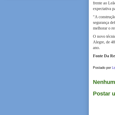
frente ao Le
expectativa p
"A construção
segurança def
melhorar o re
O novo técni
Alegre, de 48
ano.
Fonte Da Re
Postado por
Li
Nenhum 
Postar 