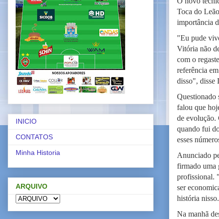
O novo técnic
Toca do Leão.
importância d
"Eu pude vive
Vitória não 
com o regaste
referência em
disso", disse 
Questionado s
falou que ho
de evolução. 
INICIO
quando fui do
CONTATOS
esses números
Minha Historia
Anunciado pel
firmado uma g
profissional.
ARQUIVO
ser economica
história niss
Na manhã dest