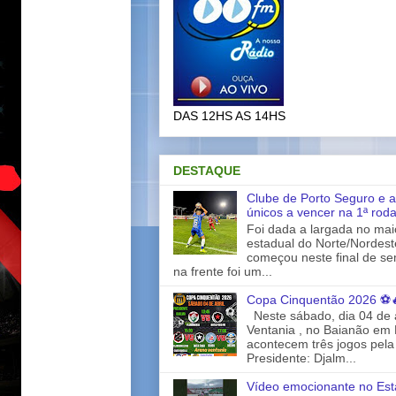
DAS 12HS AS 14HS
DESTAQUE
Clube de Porto Seguro e a
únicos a vencer na 1ª rod
Foi dada a largada no ma
estadual do Norte/Nordes
começou neste final de s
na frente foi um...
Copa Cinquentão 2026 ⚽
Neste sábado, dia 04 de a
Ventania , no Baianão em 
acontecem três jogos pela
Presidente: Djalm...
Vídeo emocionante no Est