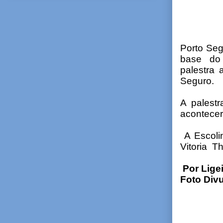
Porto Seg
base do V
palestra 
Seguro.
A palest
acontecer
A Escoli
Vitoria T
Por Lige
Foto Div