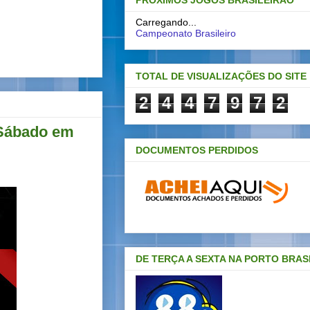
PRÓXIMOS JOGOS BRASILEIRAO
Carregando...
Campeonato Brasileiro
TOTAL DE VISUALIZAÇÕES DO SITE
2
4
4
7
9
7
2
e Sábado em
DOCUMENTOS PERDIDOS
DE TERÇA A SEXTA NA PORTO BRAS