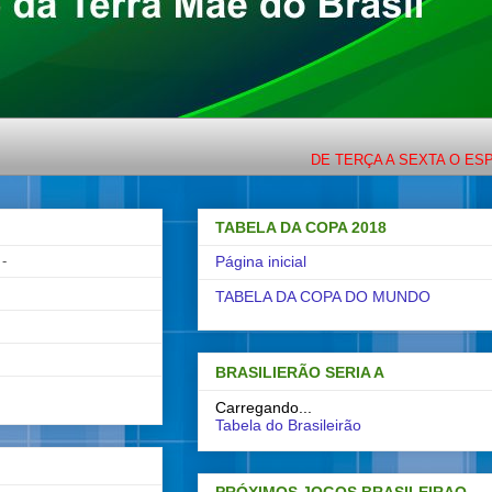
DE TERÇA A SEXTA O ESPORTE C
TABELA DA COPA 2018
-
Página inicial
TABELA DA COPA DO MUNDO
BRASILIERÃO SERIA A
Carregando...
Tabela do Brasileirão