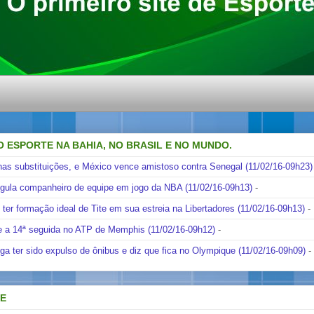
O ESPORTE NA BAHIA, NO BRASIL E NO MUNDO.
nas substituições, e México vence amistoso contra Senegal (11/02/16-09h23)
ngula companheiro de equipe em jogo da NBA (11/02/16-09h13)
-
i ter formação ideal de Tite em sua estreia na Libertadores (11/02/16-09h13)
-
e a 14ª seguida no ATP de Memphis (11/02/16-09h12)
-
ga ter sido expulso de ônibus e diz que fica no Olympique (11/02/16-09h09)
-
DE