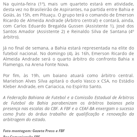
Na quinta-feira (1º), mais um quarteto estará em atividade,
desta vez no Brasileirão de Aspirantes, na partida entre Bahia e
Goiás, às 15h, em Pituaçu. O grupo terá o comando de Emerson
Ricardo de Almeida Andrade (Árbitro central) e contará, ainda,
com Carlos Eduardo Bregalda Gussen (Assistente 1), José dos
Santos Amador (Assistente 2) e Reinaldo Silva de Santana (4º
árbitro).
Já no final de semana, a Bahia estará representada na elite do
futebol nacional. No domingo (4), às 16h, Emerson Ricardo de
Almeida Andrade será o quarto árbitro do confronto Bahia x
Flamengo, na Arena Fonte Nova.
Por fim, às 19h, um baiano atuará como árbitro central.
Marielson Alves Silva apitará o duelo Vasco x CSA, no Estádio
Kleber Andrade, em Cariacica, no Espírito Santo.
A Federação Bahiana de Futebol e a Comissão Estadual de Árbitros
de Futebol da Bahia parabenizam os árbitros baianos pela
presença nas escalas da CBF. A FBF e a CEAF-BA enxergam o sucesso
como fruto do árduo trabalho de qualificação e renovação da
arbitragem do estado.
Foto montagem: Gazeta Press e FBF
Por Comunicação FBF