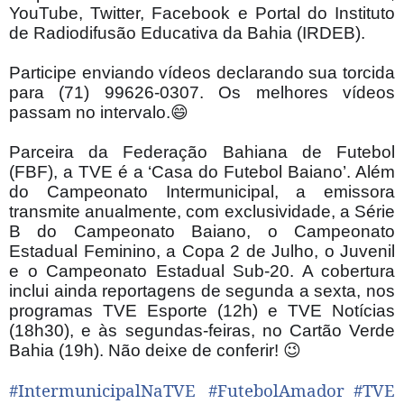
YouTube, Twitter, Facebook e Portal do Instituto
de Radiodifusão Educativa da Bahia (IRDEB).
⠀⠀
⠀⠀⠀⠀
Participe enviando vídeos declarando sua torcida
para (71) 99626-0307. Os melhores vídeos
passam no intervalo.
😄
⠀⠀
⠀⠀⠀⠀
Parceira da Federação Bahiana de Futebol
(FBF), a TVE é a ‘Casa do Futebol Baiano’. Além
do Campeonato Intermunicipal, a emissora
transmite anualmente, com exclusividade, a Série
B do Campeonato Baiano, o Campeonato
Estadual Feminino, a Copa 2 de Julho, o Juvenil
e o Campeonato Estadual Sub-20. A cobertura
inclui ainda reportagens de segunda a sexta, nos
programas TVE Esporte (12h) e TVE Notícias
(18h30), e às segundas-feiras, no Cartão Verde
Bahia (19h). Não deixe de conferir!
😉
⠀⠀⠀
⠀⠀⠀⠀
#
IntermunicipalNaTVE
#
FutebolAmador
#
TVE
⠀