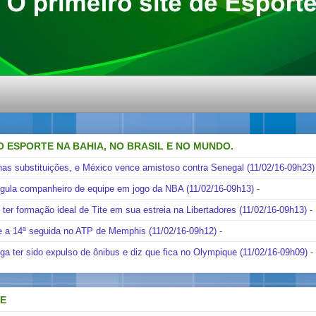
O ESPORTE NA BAHIA, NO BRASIL E NO MUNDO.
nas substituições, e México vence amistoso contra Senegal (11/02/16-09h23)
ngula companheiro de equipe em jogo da NBA (11/02/16-09h13)
-
i ter formação ideal de Tite em sua estreia na Libertadores (11/02/16-09h13)
-
e a 14ª seguida no ATP de Memphis (11/02/16-09h12)
-
ga ter sido expulso de ônibus e diz que fica no Olympique (11/02/16-09h09)
-
DE