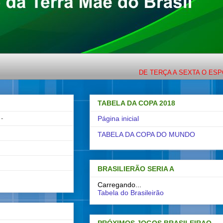
DE TERÇA A SEXTA O ESPORTE C
TABELA DA COPA 2018
-
Página inicial
TABELA DA COPA DO MUNDO
BRASILIERÃO SERIA A
Carregando...
Tabela do Brasileirão