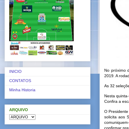
No próximo d
INICIO
2019. A rodad
CONTATOS
As 32 seleçõe
Minha Historia
Nesta quinta-
Confira a esc
ARQUIVO
O Presidente
solicita aos
comuniquem-s
confirmar pr