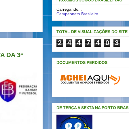
PRÓXIMOS JOGOS BRASILEIRAO
Carregando...
Campeonato Brasileiro
TOTAL DE VISUALIZAÇÕES DO SITE
2
4
4
7
4
0
3
A DA 3ª
DOCUMENTOS PERDIDOS
DE TERÇA A SEXTA NA PORTO BRAS