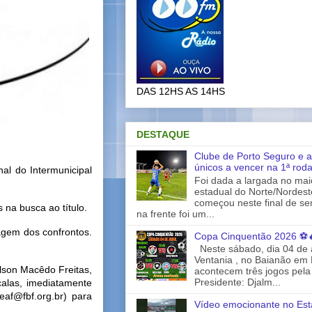
DAS 12HS AS 14HS
DESTAQUE
Clube de Porto Seguro e a
únicos a vencer na 1ª rod
al do Intermunicipal
Foi dada a largada no ma
estadual do Norte/Nordes
começou neste final de s
na busca ao título.
na frente foi um...
ragem dos confrontos.
Copa Cinquentão 2026 ⚽
Neste sábado, dia 04 de a
Ventania , no Baianão em 
lson Macêdo Freitas,
acontecem três jogos pela
Presidente: Djalm...
calas, imediatamente
af@fbf.org.br) para
Vídeo emocionante no Est