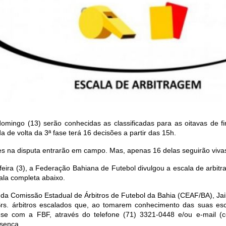
omingo (13) serão conhecidas as classificadas para as oitavas de fin
a de volta da 3ª fase terá 16 decisões a partir das 15h.
s na disputa entrarão em campo. Mas, apenas 16 delas seguirão vivas 
feira (3), a Federação Bahiana de Futebol divulgou a escala de arbit
ala completa abaixo.
 da Comissão Estadual de Árbitros de Futebol da Bahia (CEAF/BA), Jai
 Srs. árbitros escalados que, ao tomarem conhecimento das suas es
e com a FBF, através do telefone (71) 3321-0448 e/ou e-mail (ce
esença.