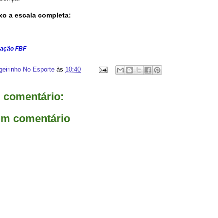
xo a escala completa:
cação FBF
geirinho No Esporte
às
10:40
comentário:
um comentário