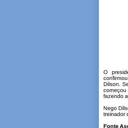
O presid
confirmou
Dilson. S
começou ,
fazendo a
Nego Dils
treinador
Fonte As