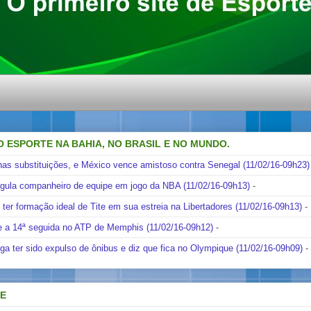
O ESPORTE NA BAHIA, NO BRASIL E NO MUNDO.
nas substituições, e México vence amistoso contra Senegal (11/02/16-09h23)
ngula companheiro de equipe em jogo da NBA (11/02/16-09h13)
-
i ter formação ideal de Tite em sua estreia na Libertadores (11/02/16-09h13)
-
e a 14ª seguida no ATP de Memphis (11/02/16-09h12)
-
ga ter sido expulso de ônibus e diz que fica no Olympique (11/02/16-09h09)
-
DE