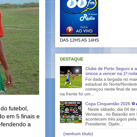
DAS 12HS AS 14HS
DESTAQUE
Clube de Porto Seguro e a
únicos a vencer na 1ª rod
Foi dada a largada no ma
estadual do Norte/Nordes
começou neste final de s
na frente foi um...
Copa Cinquentão 2026 ⚽
o futebol,
Neste sábado, dia 04 de a
Ventania , no Baianão em 
o em 5 finais e
acontecem três jogos pela
defendendo a
Presidente: Djalm...
(nenhum título)