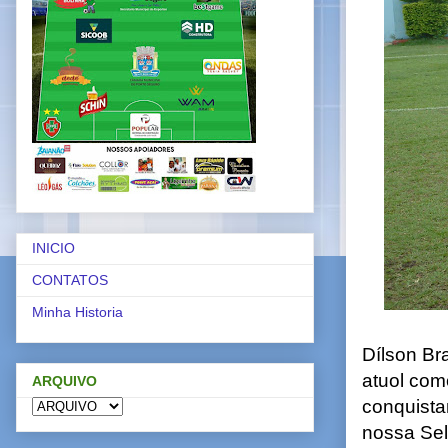
INICIO
CONTATOS
Minha Historia
Dílson Br
atuol com
ARQUIVO
conquista
nossa Sel