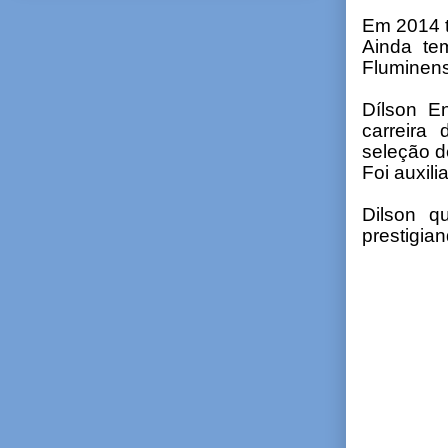
Em 2014 
Ainda te
Fluminens
Dílson E
carreira 
seleção d
Foi auxil
Dilson q
prestigia