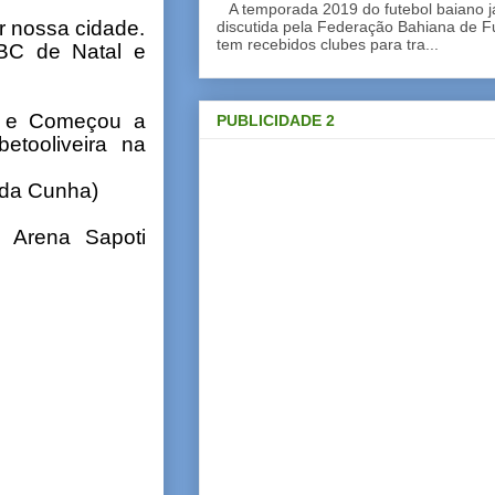
A temporada 2019 do futebol baiano 
 nossa cidade.
discutida pela Federação Bahiana de Fu
tem recebidos clubes para tra...
ABC de Natal e
5 e Começou a
PUBLICIDADE 2
betooliveira na
 da Cunha)
 Arena Sapoti