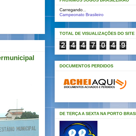
PRÓXIMOS JOGOS BRASILEIRAO
Carregando...
Campeonato Brasileiro
TOTAL DE VISUALIZAÇÕES DO SITE
2
4
4
7
0
4
9
ermunicipal
DOCUMENTOS PERDIDOS
DE TERÇA A SEXTA NA PORTO BRAS