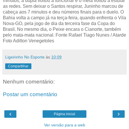
minutos, a dupla voltou a funcionar e o meia voltou a estufar
as redes. Sem deixar o Santos respirar, Juninho marcou de
cabeça aos 7 minutos e deu números finais para o duelo. O
Bahia volta a campo já na terça-feira, quando enfrenta o Vila
Nova-GO, pela jogo de dia da terceira fase da Copa do
Brasil. No mesmo dia, o Peixe encara o Cianorte, também
pelo mata-mata nacional. Fonte Rafael Tiago Nunes / Atarde
Foto Adilton Venegetoles
Ligeirinho No Esporte
às
10:09
Compartilhar
Nenhum comentário:
Postar um comentário
‹
›
Página inicial
Ver versão para a web