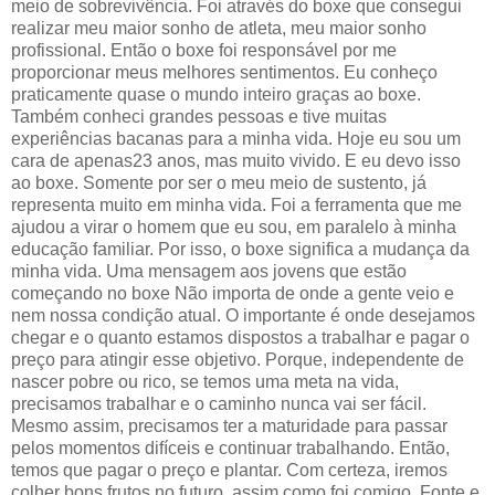
meio de sobrevivência. Foi através do boxe que consegui
realizar meu maior sonho de atleta, meu maior sonho
profissional. Então o boxe foi responsável por me
proporcionar meus melhores sentimentos. Eu conheço
praticamente quase o mundo inteiro graças ao boxe.
Também conheci grandes pessoas e tive muitas
experiências bacanas para a minha vida. Hoje eu sou um
cara de apenas23 anos, mas muito vivido. E eu devo isso
ao boxe. Somente por ser o meu meio de sustento, já
representa muito em minha vida. Foi a ferramenta que me
ajudou a virar o homem que eu sou, em paralelo à minha
educação familiar. Por isso, o boxe significa a mudança da
minha vida. Uma mensagem aos jovens que estão
começando no boxe Não importa de onde a gente veio e
nem nossa condição atual. O importante é onde desejamos
chegar e o quanto estamos dispostos a trabalhar e pagar o
preço para atingir esse objetivo. Porque, independente de
nascer pobre ou rico, se temos uma meta na vida,
precisamos trabalhar e o caminho nunca vai ser fácil.
Mesmo assim, precisamos ter a maturidade para passar
pelos momentos difíceis e continuar trabalhando. Então,
temos que pagar o preço e plantar. Com certeza, iremos
colher bons frutos no futuro, assim como foi comigo. Fonte e