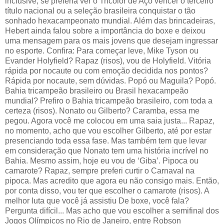
inclusive, se preferia ver o Tricolor de Aço vencer o terceiro
título nacional ou a seleção brasileira conquistar o tão
sonhado hexacampeonato mundial. Além das brincadeiras,
Hebert ainda falou sobre a importância do boxe e deixou
uma mensagem para os mais jovens que desejam ingressar
no esporte. Confira: Para começar leve, Mike Tyson ou
Evander Holyfield? Rapaz (risos), vou de Holyfield. Vitória
rápida por nocaute ou com emoção decidida nos pontos?
Rápida por nocaute, sem dúvidas. Popó ou Maguila? Popó.
Bahia tricampeão brasileiro ou Brasil hexacampeão
mundial? Prefiro o Bahia tricampeão brasileiro, com toda a
certeza (risos). Nonato ou Gilberto? Caramba, essa me
pegou. Agora você me colocou em uma saia justa... Rapaz,
no momento, acho que vou escolher Gilberto, até por estar
presenciando toda essa fase. Mas também tem que levar
em consideração que Nonato tem uma história incrível no
Bahia. Mesmo assim, hoje eu vou de ‘Giba’. Pipoca ou
camarote? Rapaz, sempre preferi curtir o Carnaval na
pipoca. Mas acredito que agora eu não consigo mais. Então,
por conta disso, vou ter que escolher o camarote (risos). A
melhor luta que você já assistiu De boxe, você fala?
Pergunta difícil... Mas acho que vou escolher a semifinal dos
Jogos Olímpicos no Rio de Janeiro, entre Robson