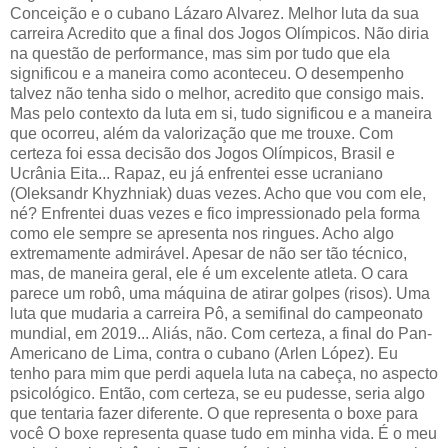
Conceição e o cubano Lázaro Alvarez. Melhor luta da sua
carreira Acredito que a final dos Jogos Olímpicos. Não diria
na questão de performance, mas sim por tudo que ela
significou e a maneira como aconteceu. O desempenho
talvez não tenha sido o melhor, acredito que consigo mais.
Mas pelo contexto da luta em si, tudo significou e a maneira
que ocorreu, além da valorização que me trouxe. Com
certeza foi essa decisão dos Jogos Olímpicos, Brasil e
Ucrânia Eita... Rapaz, eu já enfrentei esse ucraniano
(Oleksandr Khyzhniak) duas vezes. Acho que vou com ele,
né? Enfrentei duas vezes e fico impressionado pela forma
como ele sempre se apresenta nos ringues. Acho algo
extremamente admirável. Apesar de não ser tão técnico,
mas, de maneira geral, ele é um excelente atleta. O cara
parece um robô, uma máquina de atirar golpes (risos). Uma
luta que mudaria a carreira Pô, a semifinal do campeonato
mundial, em 2019... Aliás, não. Com certeza, a final do Pan-
Americano de Lima, contra o cubano (Arlen López). Eu
tenho para mim que perdi aquela luta na cabeça, no aspecto
psicológico. Então, com certeza, se eu pudesse, seria algo
que tentaria fazer diferente. O que representa o boxe para
você O boxe representa quase tudo em minha vida. É o meu