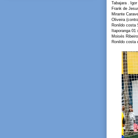
Tabajara . Ig
Frank de Jesu
Mirante Carave
Oliveira (cont
Ronildo costa 
Itaporanga 01 
Moisés Ribeir
Ronildo costa