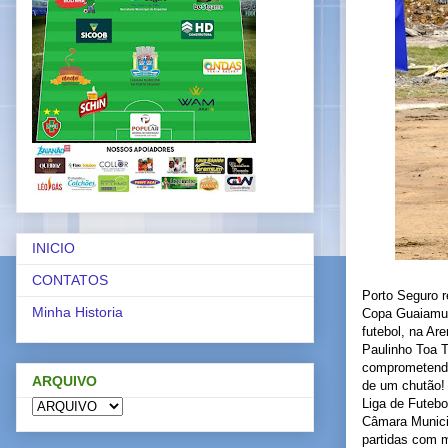
INICIO
CONTATOS
Porto Seguro r
Minha Historia
Copa Guaiamum
futebol, na Ar
Paulinho Toa T
comprometendo-
ARQUIVO
de um chutão! 
Liga de Futebo
Câmara Municip
partidas com m