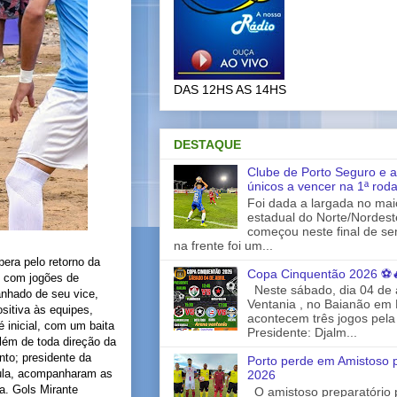
DAS 12HS AS 14HS
DESTAQUE
Clube de Porto Seguro e a
únicos a vencer na 1ª rod
Foi dada a largada no ma
estadual do Norte/Nordes
começou neste final de s
na frente foi um...
era pelo retorno da
Copa Cinquentão 2026 ⚽
 com jogões de
Neste sábado, dia 04 de a
anhado de seu vice,
Ventania , no Baianão em 
sitiva às equipes,
acontecem três jogos pela
 inicial, com um baita
Presidente: Djalm...
além de toda direção da
nto; presidente da
Porto perde em Amistoso p
aula, acompanharam as
2026
a. Gols Mirante
O amistoso preparatório 