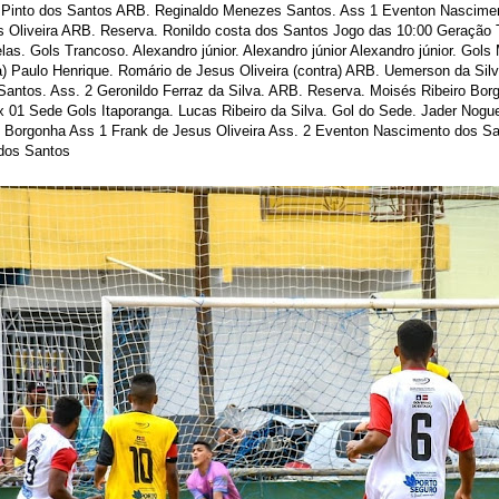
or Pinto dos Santos ARB. Reginaldo Menezes Santos. Ass 1 Eventon Nascime
s Oliveira ARB. Reserva. Ronildo costa dos Santos Jogo das 10:00 Geração 
las. Gols Trancoso. Alexandro júnior. Alexandro júnior Alexandro júnior. Gols
ra) Paulo Henrique. Romário de Jesus Oliveira (contra) ARB. Uemerson da Sil
Santos. Ass. 2 Geronildo Ferraz da Silva. ARB. Reserva. Moisés Ribeiro Bor
x 01 Sede Gols Itaporanga. Lucas Ribeiro da Silva. Gol do Sede. Jader Nogu
o Borgonha Ass 1 Frank de Jesus Oliveira Ass. 2 Eventon Nascimento dos S
 dos Santos