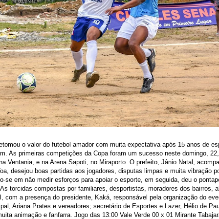
etomou o valor do futebol amador com muita expectativa após 15 anos de esp
. As primeiras competições da Copa foram um sucesso neste domingo, 22,
ena Ventania, e na Arena Sapoti, no Miraporto. O prefeito, Jânio Natal, acomp
oa, desejou boas partidas aos jogadores, disputas limpas e muita vibração po
se em não medir esforços para apoiar o esporte, em seguida, deu o pontapé
As torcidas compostas por familiares, desportistas, moradores dos bairros, 
l, com a presença do presidente, Kaká, responsável pela organização do eve
al, Ariana Prates e vereadores; secretário de Esportes e Lazer, Hélio de P
uita animação e fanfarra. Jogo das 13:00 Vale Verde 00 x 01 Mirante Tabajar