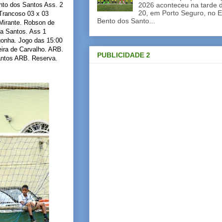
nto dos Santos Ass. 2
2026 aconteceu na tarde d
20, em Porto Seguro, no E
Trancoso 03 x 03
Bento dos Santo...
 Mirante. Robson de
va Santos. Ass 1
gonha. Jogo das 15:00
eira de Carvalho. ARB.
PUBLICIDADE 2
antos ARB. Reserva.