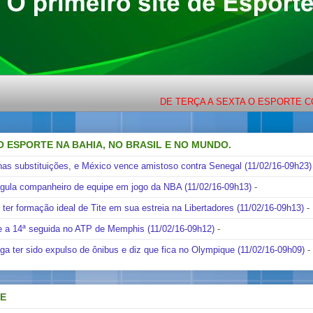
DE TERÇA A SEXTA O ESPORTE COM LIGEIRINHO
O ESPORTE NA BAHIA, NO BRASIL E NO MUNDO.
nas substituições, e México vence amistoso contra Senegal (11/02/16-09h23)
ngula companheiro de equipe em jogo da NBA (11/02/16-09h13)
-
i ter formação ideal de Tite em sua estreia na Libertadores (11/02/16-09h13)
-
e a 14ª seguida no ATP de Memphis (11/02/16-09h12)
-
ga ter sido expulso de ônibus e diz que fica no Olympique (11/02/16-09h09)
-
DE