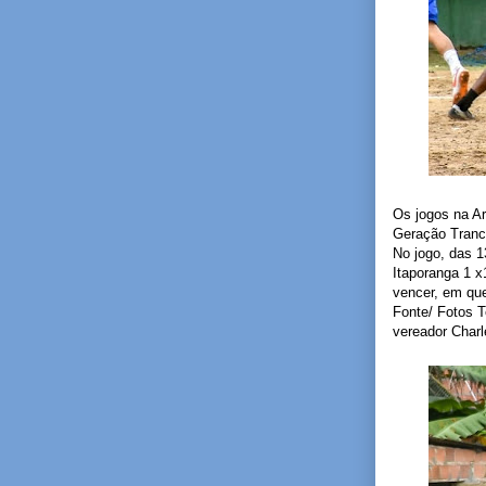
Os jogos na Ar
Geração Tranco
No jogo, das 1
Itaporanga 1 x
vencer, em que
Fonte/ Fotos 
vereador Char