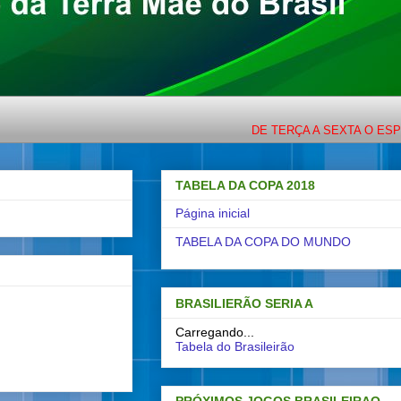
DE TERÇA A SEXTA O ESPORTE CO
TABELA DA COPA 2018
Página inicial
TABELA DA COPA DO MUNDO
BRASILIERÃO SERIA A
Carregando...
Tabela do Brasileirão