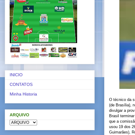
INICIO
CONTATOS
Minha Historia
O técnico da s
(de Brasília),
divulgar a pro
ARQUIVO
Brasil termina
que a comissão
usou 19 dos 26
Guimarães), Ro