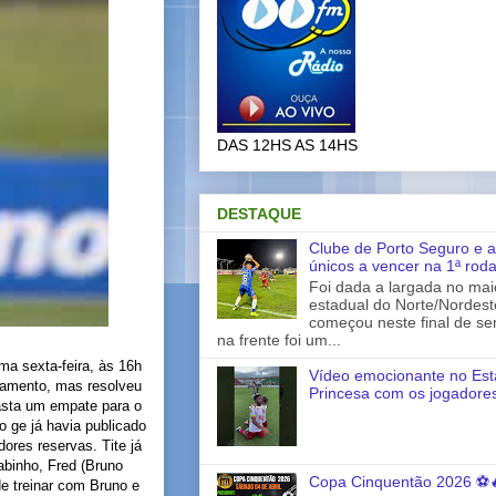
DAS 12HS AS 14HS
DESTAQUE
Clube de Porto Seguro e a
únicos a vencer na 1ª rod
Foi dada a largada no ma
estadual do Norte/Nordes
começou neste final de s
na frente foi um...
ima sexta-feira, às 16h
Vídeo emocionante no Est
inamento, mas resolveu
Princesa com os jogadores
Basta um empate para o
o ge já havia publicado
ores reservas. Tite já
abinho, Fred (Bruno
Copa Cinquentão 2026 ⚽
de treinar com Bruno e