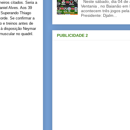
Neste sábado, dia 04 de a
eiros citados. Seria a
Ventania , no Baianão em 
aniel Alves. Aos 39
acontecem três jogos pela
. Superando Thiago
Presidente: Djalm...
corde. Se confirmar a
 e treinos antes de
em à disposição Neymar
uscular no quadril.
PUBLICIDADE 2