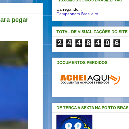
PRÓXIMOS JOGOS BRASILEIRAO
Carregando...
Campeonato Brasileiro
para pegar
TOTAL DE VISUALIZAÇÕES DO SITE
2
4
4
8
4
0
6
DOCUMENTOS PERDIDOS
DE TERÇA A SEXTA NA PORTO BRAS