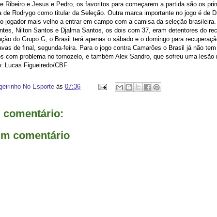
e Ribeiro e Jesus e Pedro, os favoritos para começarem a partida são os prim
da de Rodrygo como titular da Seleção. Outra marca importante no jogo é de D
 o jogador mais velho a entrar em campo com a camisa da seleção brasileira
Antes, Nilton Santos e Djalma Santos, os dois com 37, eram detentores do re
ação do Grupo G, o Brasil terá apenas o sábado e o domingo para recuperação
tavas de final, segunda-feira. Para o jogo contra Camarões o Brasil já não t
s com problema no tornozelo, e também Alex Sandro, que sofreu uma lesão m
o: Lucas Figueiredo/CBF
geirinho No Esporte
às
07:36
comentário:
um comentário