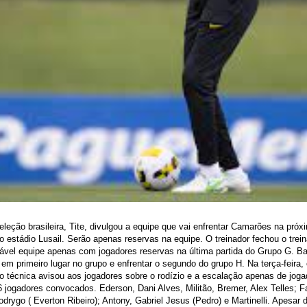
eleção brasileira, Tite, divulgou a equipe que vai enfrentar Camarões na próx
 no estádio Lusail. Serão apenas reservas na equipe. O treinador fechou o tre
vável equipe apenas com jogadores reservas na última partida do Grupo G. 
r em primeiro lugar no grupo e enfrentar o segundo do grupo H. Na terça-feira, 
 técnica avisou aos jogadores sobre o rodízio e a escalação apenas de jogad
 jogadores convocados. Ederson, Dani Alves, Militão, Bremer, Alex Telles; F
drygo ( Everton Ribeiro); Antony, Gabriel Jesus (Pedro) e Martinelli. Apesar 