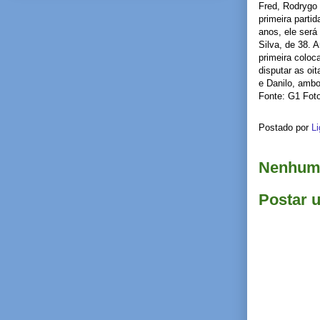
Fred, Rodrygo 
primeira parti
anos, ele será
Silva, de 38. 
primeira coloc
disputar as oi
e Danilo, ambo
Fonte: G1 Fot
Postado por
Li
Nenhum 
Postar 