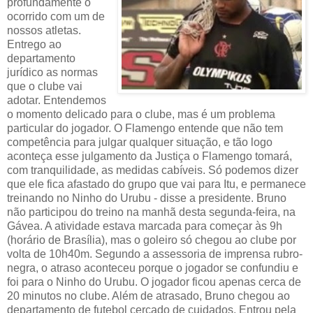
profundamente o
ocorrido com um de
nossos atletas.
Entrego ao
departamento
jurídico as normas
que o clube vai
adotar. Entendemos
o momento delicado para o clube, mas é um problema
particular do jogador. O Flamengo entende que não tem
competência para julgar qualquer situação, e tão logo
aconteça esse julgamento da Justiça o Flamengo tomará,
com tranquilidade, as medidas cabíveis. Só podemos dizer
que ele fica afastado do grupo que vai para Itu, e permanece
treinando no Ninho do Urubu - disse a presidente. Bruno
não participou do treino na manhã desta segunda-feira, na
Gávea. A atividade estava marcada para começar às 9h
(horário de Brasília), mas o goleiro só chegou ao clube por
volta de 10h40m. Segundo a assessoria de imprensa rubro-
negra, o atraso aconteceu porque o jogador se confundiu e
foi para o Ninho do Urubu. O jogador ficou apenas cerca de
20 minutos no clube. Além de atrasado, Bruno chegou ao
departamento de futebol cercado de cuidados. Entrou pela