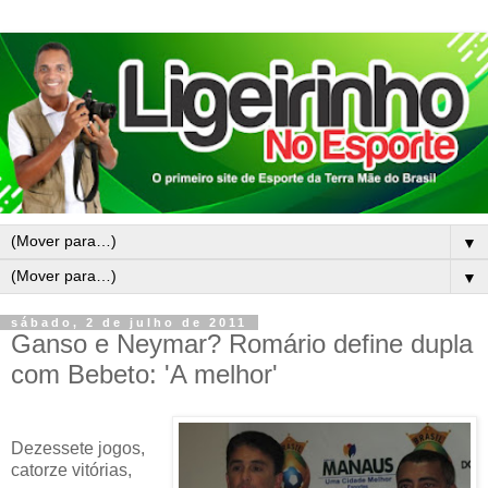
▼
▼
sábado, 2 de julho de 2011
Ganso e Neymar? Romário define dupla
com Bebeto: 'A melhor'
Dezessete jogos,
catorze vitórias,