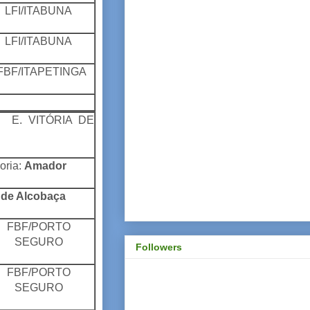
LFI/ITABUNA
LFI/ITABUNA
F/ITAPETINGA
. VITÓRIA DE
oria:
Amador
 de Alcobaça
FBF/PORTO
SEGURO
Followers
FBF/PORTO
SEGURO