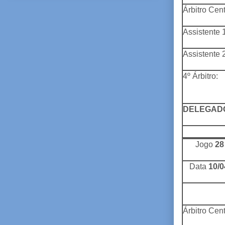
Árbitro Cent
Assistente 1
Assistente 2
4º Árbitro:
DELEGAD
Jogo
28
Data
10/0
Árbitro Cent