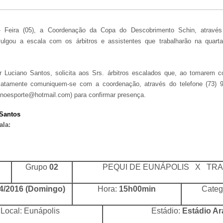
- Feira (05), a Coordenação da Copa do Descobrimento Schin, atravé
vulgou a escala com os árbitros e assistentes que trabalharão na quart
 Luciano Santos, solicita aos Srs. árbitros escalados que, ao tomarem 
iatamente comuniquem-se com a coordenação, através do telefone (73) 
unoesporte@hotmail.com) para confirmar presença.
 Santos
ala:
Grupo
02
PEQUI DE EUNÁPOLIS X TRA
4/2016 (Domingo)
Hora:
15h00min
Categ
Local: Eunápolis
Estádio:
Estádio Ar