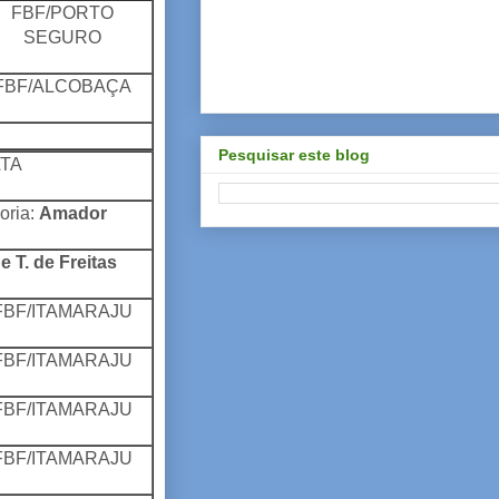
FBF/PORTO
SEGURO
FBF/ALCOBAÇA
Pesquisar este blog
TA
oria:
Amador
e T. de Freitas
FBF/ITAMARAJU
FBF/ITAMARAJU
FBF/ITAMARAJU
FBF/ITAMARAJU