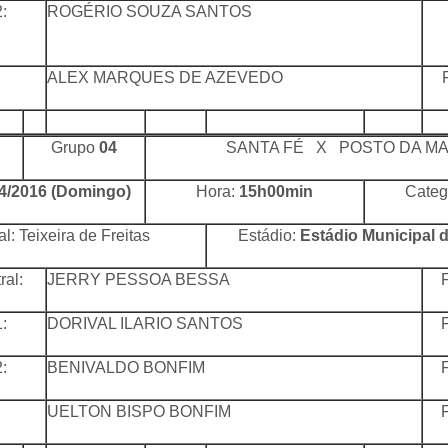
:
ROGÉRIO SOUZA SANTOS
ALEX MARQUES DE AZEVEDO
Grupo
04
SANTA FÉ X POSTO DA MA
4/2016 (Domingo)
Hora:
15h00min
Categ
l: Teixeira de Freitas
Estádio:
Estádio Municipal d
ral:
JERRY PESSOA BESSA
:
DORIVAL ILARIO SANTOS
:
BENIVALDO BONFIM
UELTON BISPO BONFIM