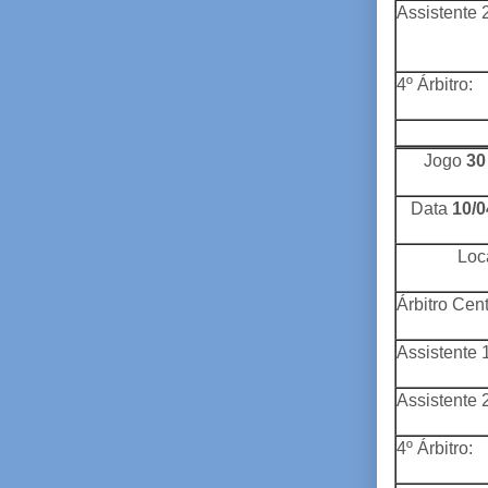
Assistente 2
4º Árbitro:
Jogo
30
Data
10/0
Loca
Árbitro Cent
Assistente 1
Assistente 2
4º Árbitro: