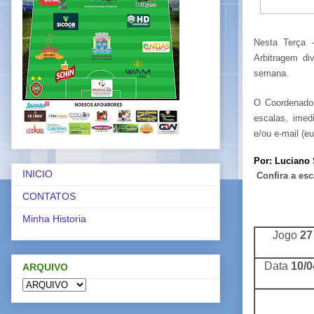
Nesta Terça 
Arbitragem di
semana.
O Coordenador
escalas, imed
e/ou e-mail (e
Por: Luciano
INICIO
Confira a esc
CONTATOS
Minha Historia
Jogo
27
Data
10/0
ARQUIVO