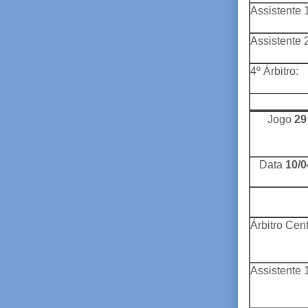
Assistente 1
Assistente 2
4º Árbitro:
Jogo
29
Data
10/0
Árbitro Cent
Assistente 1