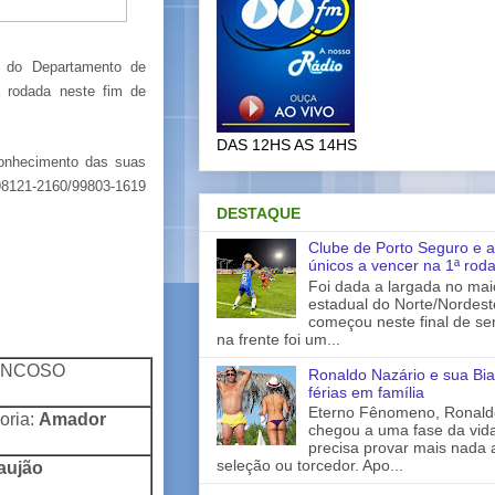
s do Departamento de
a rodada neste fim de
DAS 12HS AS 14HS
conhecimento das suas
98121-2160/99803-1619
DESTAQUE
Clube de Porto Seguro e a
únicos a vencer na 1ª rod
Foi dada a largada no ma
estadual do Norte/Nordes
começou neste final de s
na frente foi um...
NCOSO
Ronaldo Nazário e sua Bia
férias em família
Eterno Fênomeno, Ronaldo
oria:
Amador
chegou a uma fase da vid
precisa provar mais nada 
seleção ou torcedor. Apo...
aujão