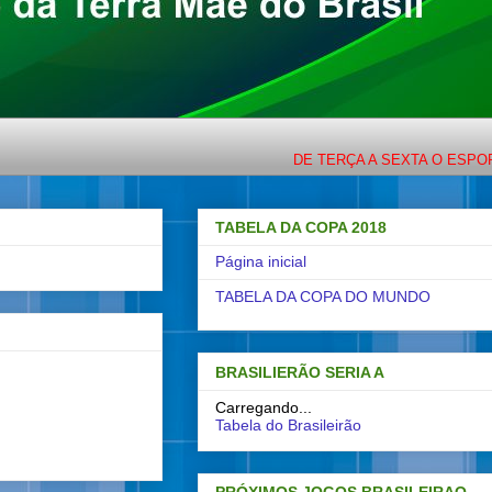
DE TERÇA A SEXTA O ESPORTE COM 
TABELA DA COPA 2018
Página inicial
TABELA DA COPA DO MUNDO
BRASILIERÃO SERIA A
Carregando...
Tabela do Brasileirão