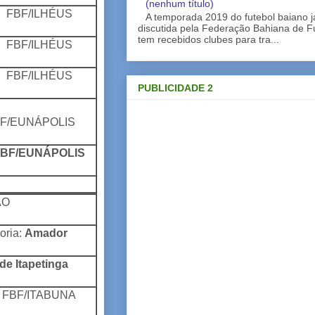
(nenhum título)
FBF/ILHÉUS
A temporada 2019 do futebol baiano 
discutida pela Federação Bahiana de Fu
tem recebidos clubes para tra...
FBF/ILHÉUS
FBF/ILHÉUS
PUBLICIDADE 2
F/EUNÁPOLIS
FBF/EUNÁPOLIS
ÃO
oria:
Amador
de Itapetinga
FBF/ITABUNA