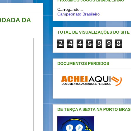
PRÓXIMOS JOGOS BRASILEIRAO
Carregando...
Campeonato Brasileiro
ODADA DA
TOTAL DE VISUALIZAÇÕES DO SITE
2
4
4
5
9
9
8
DOCUMENTOS PERDIDOS
DE TERÇA A SEXTA NA PORTO BRAS