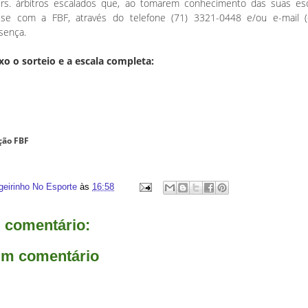
 Srs. árbitros escalados que, ao tomarem conhecimento das suas es
e com a FBF, através do telefone (71) 3321-0448 e/ou e-mail (ce
sença.
xo o sorteio e a escala completa:
ção FBF
geirinho No Esporte
às
16:58
comentário:
um comentário