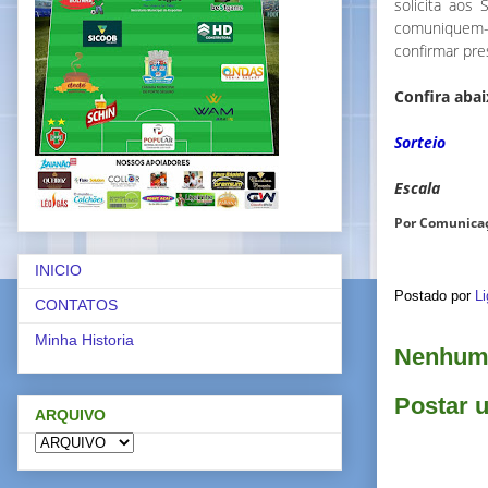
solicita aos
comuniquem-s
confirmar pre
Confira abai
Sorteio
Escala
Por Comunica
INICIO
Postado por
Li
CONTATOS
Minha Historia
Nenhum 
Postar 
ARQUIVO