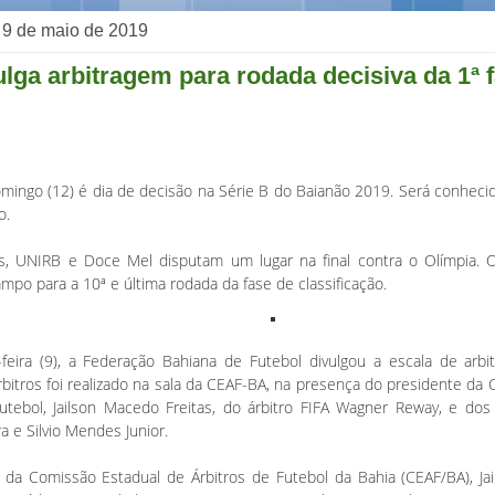
, 9 de maio de 2019
lga arbitragem para rodada decisiva da 1ª 
ingo (12) é dia de decisão na Série B do Baianão 2019. Será conhecid
o.
as, UNIRB e Doce Mel disputam um lugar na final contra o Olímpia. 
po para a 10ª e última rodada da fase de classificação.
-feira (9), a Federação Bahiana de Futebol divulgou a escala de arb
rbitros foi realizado na sala da CEAF-BA, na presença do presidente da
utebol, Jailson Macedo Freitas, do árbitro FIFA Wagner Reway, e dos
a e Silvio Mendes Junior.
 da Comissão Estadual de Árbitros de Futebol da Bahia (CEAF/BA), Jai