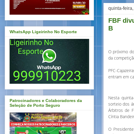
quinta-feira
FBF divu
B
WhatsApp Ligeirinho No Esporte
O próximo dom
da competiçã
PFC-Cajazeir
entram em cam
Nesta quinta
Patrocinadores e Colaboradores da
sorteio dos á
Seleção de Porto Seguro
Árbitros de F
Cíntia Bandeir
O Presidente