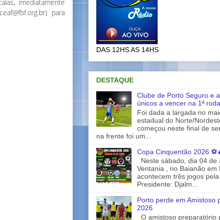
calas, imediatamente
af@fbf.org.br) para
DAS 12HS AS 14HS
DESTAQUE
Clube de Porto Seguro e a
únicos a vencer na 1ª rod
Foi dada a largada no ma
estadual do Norte/Nordes
começou neste final de s
na frente foi um...
Copa Cinquentão 2026 ⚽
Neste sábado, dia 04 de a
Ventania , no Baianão em 
acontecem três jogos pela
Presidente: Djalm...
Porto perde em Amistoso p
2026
O amistoso preparatório 