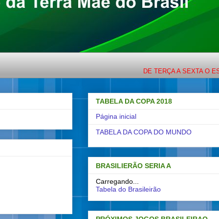
DE TERÇA A SEXTA O ESPORTE
TABELA DA COPA 2018
Página inicial
TABELA DA COPA DO MUNDO
BRASILIERÃO SERIA A
Carregando...
Tabela do Brasileirão