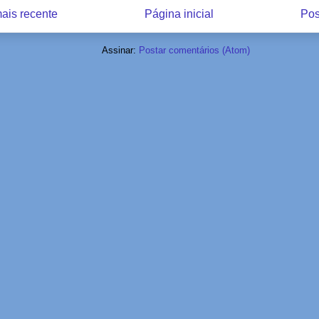
ais recente
Página inicial
Pos
Assinar:
Postar comentários (Atom)