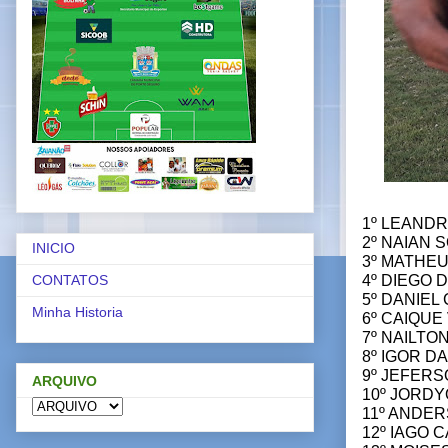
1º LEANDR
2º NAIAN S
INICIO
3º MATHEU
4º DIEGO 
CONTATOS
5º DANIEL
Minha Historia
6º CAIQUE
7º NAILTON
8º IGOR DA
9º JEFERS
ARQUIVO
10º JORDY
11º ANDER
12º IAGO 