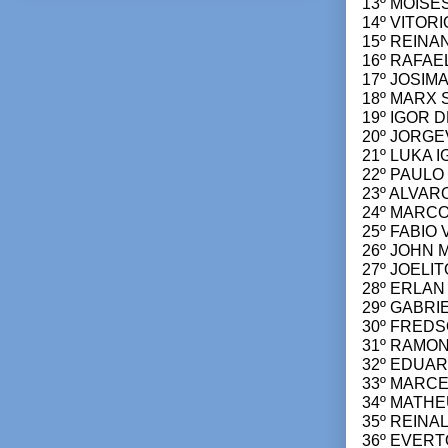
13º MOISE
14º VITOR
15º REINAN
16º RAFAE
17º JOSIM
18º MARX 
19º IGOR D
20º JORGE
21º LUKA I
22º PAULO 
23º ALVARO
24º MARCO
25º FABIO 
26º JOHN M
27º JOELIT
28º ERLAN 
29º GABRIE
30º FREDS
31º RAMON
32º EDUAR
33º MARCE
34º MATHE
35º REINA
36º EVERT