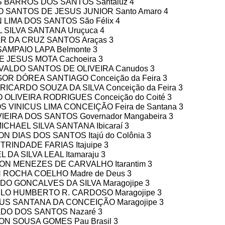
S BARROS DOS SANTOS Santaluz 4
IO SANTOS DE JESUS JUNIOR Santo Amaro 4
 LIMA DOS SANTOS São Félix 4
L SILVA SANTANA Uruçuca 4
AR DA CRUZ SANTOS Araças 3
SAMPAIO LAPA Belmonte 3
E JESUS MOTA Cachoeira 3
VALDO SANTOS DE OLIVEIRA Canudos 3
GOR DÓREA SANTIAGO Conceição da Feira 3
RICARDO SOUZA DA SILVA Conceição da Feira 3
 OLIVEIRA RODRIGUES Conceição do Coité 3
S VINICUS LIMA CONCEIÇÃO Feira de Santana 3
VIEIRA DOS SANTOS Governador Mangabeira 3
ICHAEL SILVA SANTANA Ibicaraí 3
ON DIAS DOS SANTOS Itajú do Colônia 3
TRINDADE FARIAS Itajuipe 3
L DA SILVA LEAL Itamaraju 3
ON MENEZES DE CARVALHO Itarantim 3
 ROCHA COELHO Madre de Deus 3
DO GONCALVES DA SILVA Maragojipe 3
LO HUMBERTO R. CARDOSO Maragojipe 3
US SANTANA DA CONCEIÇÃO Maragojipe 3
LDO DOS SANTOS Nazaré 3
ON SOUSA GOMES Pau Brasil 3