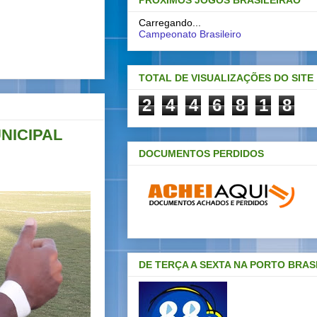
PRÓXIMOS JOGOS BRASILEIRAO
Carregando...
Campeonato Brasileiro
TOTAL DE VISUALIZAÇÕES DO SITE
2
4
4
6
8
1
8
NICIPAL
DOCUMENTOS PERDIDOS
DE TERÇA A SEXTA NA PORTO BRAS