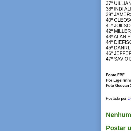
37º UILLIA
38º INDI 
39º JAMER
40º CLEOSO
41º JOILS
42º MILLE
43º ALAN E
44º DIEFI
45º DANRL
46º JEFFE
47º SAVIO
Fonte FBF
Por Ligeirinh
Foto Geovan
Postado por
Li
Nenhum 
Postar 