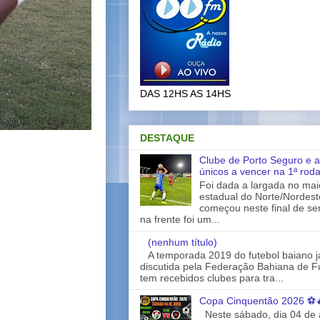
DAS 12HS AS 14HS
DESTAQUE
Clube de Porto Seguro e a
únicos a vencer na 1ª rod
Foi dada a largada no ma
estadual do Norte/Nordes
começou neste final de s
na frente foi um...
(nenhum título)
A temporada 2019 do futebol baiano 
discutida pela Federação Bahiana de Fu
tem recebidos clubes para tra...
Copa Cinquentão 2026 ⚽
Neste sábado, dia 04 de a