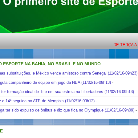
DE TERÇA A SEXTA O
O ESPORTE NA BAHIA, NO BRASIL E NO MUNDO.
nas substituições, e México vence amistoso contra Senegal (11/02/16-09h23)
ngula companheiro de equipe em jogo da NBA (11/02/16-09h13)
-
i ter formação ideal de Tite em sua estreia na Libertadores (11/02/16-09h13)
-
e a 14ª seguida no ATP de Memphis (11/02/16-09h12)
-
ga ter sido expulso de ônibus e diz que fica no Olympique (11/02/16-09h09)
-
DE