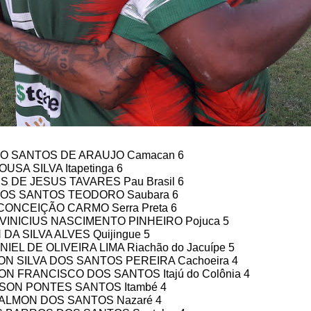
O SANTOS DE ARAUJO Camacan 6
OUSA SILVA Itapetinga 6
S DE JESUS TAVARES Pau Brasil 6
DOS SANTOS TEODORO Saubara 6
 CONCEIÇÃO CARMO Serra Preta 6
 VINICIUS NASCIMENTO PINHEIRO Pojuca 5
 DA SILVA ALVES Quijingue 5
NIEL DE OLIVEIRA LIMA Riachão do Jacuípe 5
ON SILVA DOS SANTOS PEREIRA Cachoeira 4
ON FRANCISCO DOS SANTOS Itajú do Colônia 4
SON PONTES SANTOS Itambé 4
CALMON DOS SANTOS Nazaré 4